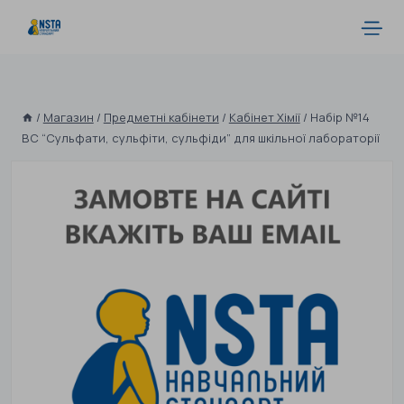
/
Магазин
/
Предметні кабінети
/
Кабінет Хімії
/
Набір №14
ВС “Сульфати, сульфіти, сульфіди” для шкільної лабораторії