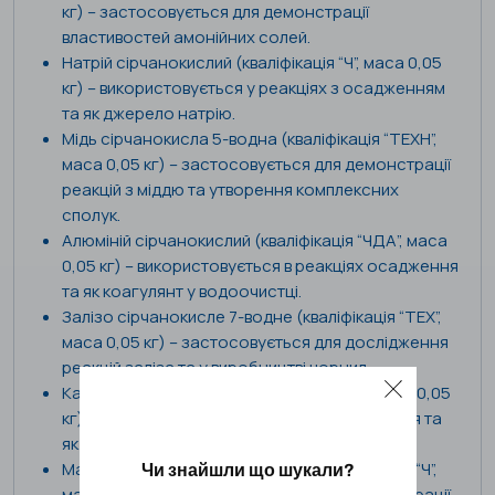
кг) – застосовується для демонстрації
властивостей амонійних солей.
Натрій сірчанокислий (кваліфікація “Ч”, маса 0,05
кг) – використовується у реакціях з осадженням
та як джерело натрію.
Мідь сірчанокисла 5-водна (кваліфікація “ТЕХН”,
маса 0,05 кг) – застосовується для демонстрації
реакцій з міддю та утворення комплексних
сполук.
Алюміній сірчанокислий (кваліфікація “ЧДА”, маса
0,05 кг) – використовується в реакціях осадження
та як коагулянт у водоочистці.
Залізо сірчанокисле 7-водне (кваліфікація “ТЕХ”,
маса 0,05 кг) – застосовується для дослідження
реакцій заліза та у виробництві чорнил.
Кальцій сірчанокислий (кваліфікація “Ч”, маса 0,05
кг) – використовується в реакціях осадження та
як джерело кальцію.
Магній сірчанокислий 7-водний (кваліфікація “Ч”,
Чи знайшли що шукали?
маса 0,05 кг) – застосовується для демонстрації