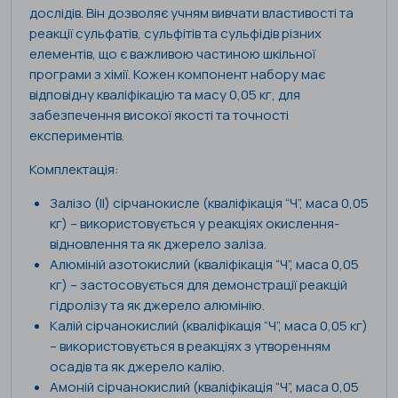
дослідів. Він дозволяє учням вивчати властивості та
реакції сульфатів, сульфітів та сульфідів різних
елементів, що є важливою частиною шкільної
програми з хімії. Кожен компонент набору має
відповідну кваліфікацію та масу 0,05 кг, для
забезпечення високої якості та точності
експериментів.
Комплектація:
Залізо (II) сірчанокисле (кваліфікація “Ч”, маса 0,05
кг) – використовується у реакціях окислення-
відновлення та як джерело заліза.
Алюміній азотокислий (кваліфікація “Ч”, маса 0,05
кг) – застосовується для демонстрації реакцій
гідролізу та як джерело алюмінію.
Калій сірчанокислий (кваліфікація “Ч”, маса 0,05 кг)
– використовується в реакціях з утворенням
осадів та як джерело калію.
Амоній сірчанокислий (кваліфікація “Ч”, маса 0,05