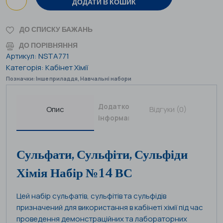
ДОДАТИ В КОШИК
ДО СПИСКУ БАЖАНЬ
ДО ПОРІВНЯННЯ
Артикул:
NSTA771
Категорія:
Кабінет Хімії
Позначки:
Інше приладдя
,
Навчальні набори
Додаткова
Опис
Відгуки (0)
інформація
Сульфати, Сульфіти, Сульфіди
Хімія Набір №14 ВС
Цей набір сульфатів, сульфітів та сульфідів
призначений для використання в кабінеті хімії під час
проведення демонстраційних та лабораторних