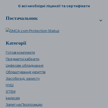
Є всі необхідні ліцензії та сертифікати
Постачальник
Категорії
Готові комплекти
Предметні кабінети
Цифрове обладнання
Облаштування укриттів
Засоби інд. захисту
НУШ
STEM
Інклюзія
Запит на Пропозицію