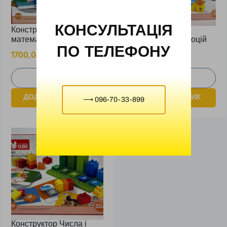
КОНСУЛЬТАЦІЯ
Конструктор Рання
Конструктор
математика
Розпізнавання емоцій
ПО ТЕЛЕФОНУ
1700,00
₴
2200,00
₴
ДОДАТИ В КОШИК
ДОДАТИ В КОШИК
⟶ 096-70-33-899
Конструктор Числа і