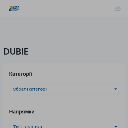
DUBIE
Категорії
Обрати категорії
Напрямки
Тип і тематика