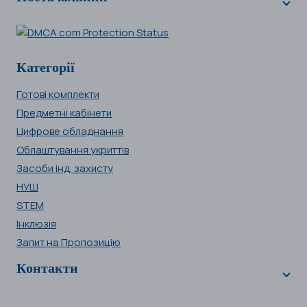
Категорії
Готові комплекти
Предметні кабінети
Цифрове обладнання
Облаштування укриттів
Засоби інд. захисту
НУШ
STEM
Інклюзія
Запит на Пропозицію
Контакти