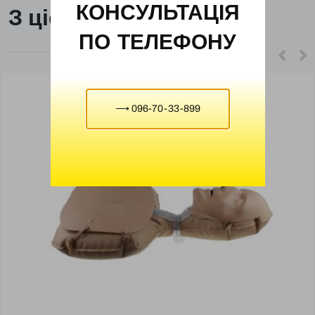
КОНСУЛЬТАЦІЯ
З цієї ж категорії
ПО ТЕЛЕФОНУ
⟶ 096-70-33-899