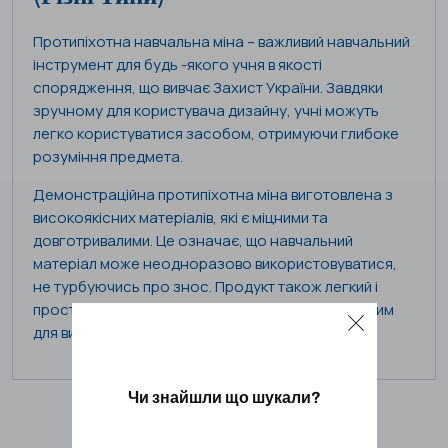
Протипіхотна навчальна міна – важливий навчальний
інструмент для будь -якого учня в якості
спорядження, що вивчає Захист України. Завдяки
зручному для користувача дизайну, учні можуть
легко користуватися засобом, отримуючи глибоке
розуміння предмета.
Демонстраційна протипіхотна міна виготовлена ​​з
високоякісних матеріалів, які є міцними та
довготривалими. Це означає, що навчальний
матеріал може неодноразово використовуватися,
не турбуючись про знос. Продукт також легкий і
простий у перенесенні, що робить його ідеальним
для використання в класі.
Чи знайшли що шукали?