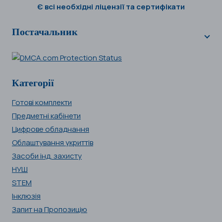
Є всі необхідні ліцензії та сертифікати
Постачальник
Категорії
Готові комплекти
Предметні кабінети
Цифрове обладнання
Облаштування укриттів
Засоби інд. захисту
НУШ
STEM
Інклюзія
Запит на Пропозицію