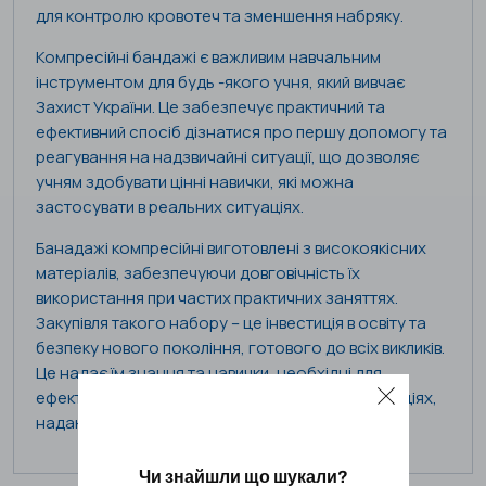
для контролю кровотеч та зменшення набряку.
Компресійні бандажі є важливим навчальним
інструментом для будь -якого учня, який вивчає
Захист України. Це забезпечує практичний та
ефективний спосіб дізнатися про першу допомогу та
реагування на надзвичайні ситуації, що дозволяє
учням здобувати цінні навички, які можна
застосувати в реальних ситуаціях.
Банадажі компресійні виготовлені з високоякісних
матеріалів, забезпечуючи довговічність їх
використання при частих практичних заняттях.
Закупівля такого набору – це інвестиція в освіту та
безпеку нового покоління, готового до всіх викликів.
Це надає їм знання та навички, необхідні для
ефективного реагування в надзвичайних ситуаціях,
надаючи їм впевненість діяти швидко та рішуче.
Чи знайшли що шукали?