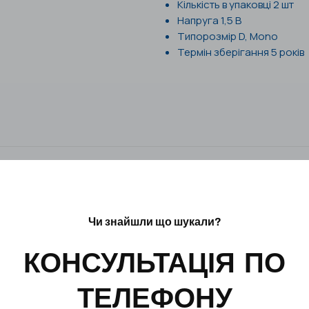
Кількість в упаковці
2 шт
Напруга
1,5 В
Типорозмір D, Mono
Термін зберігання 5 років
Чи знайшли що шукали?
КОНСУЛЬТАЦІЯ ПО
ТЕЛЕФОНУ