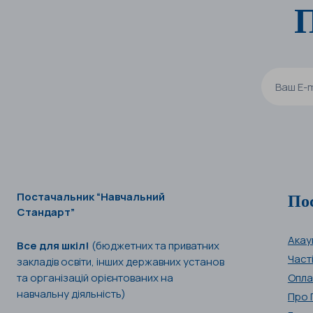
П
По
Постачальник “Навчальний
Стандарт”
Акау
Все для шкіл!
(бюджетних та приватних
Част
закладів освіти, інших державних установ
та організацій орієнтованих на
Опла
навчальну діяльність)
Про 