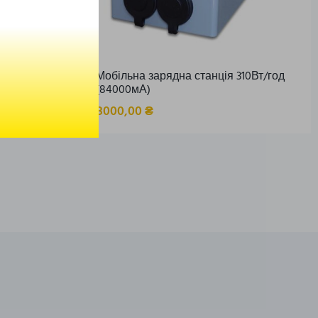
GA POWER
Мобільна зарядна станція 310Вт/год
(84000мА)
8000,00
₴