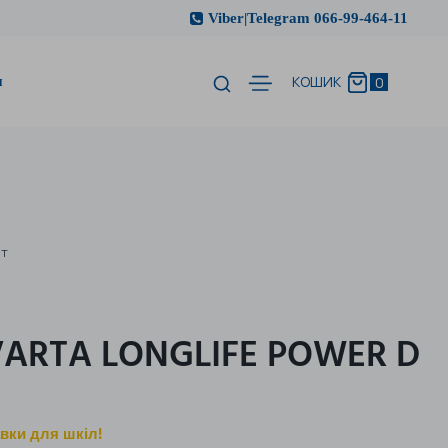
Viber|Telegram 066-99-464-11
и
0
КОШИК
шт
VARTA LONGLIFE POWER D
вки для шкіл!