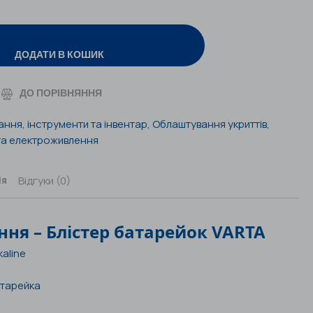
ДОДАТИ В КОШИК
ДО ПОРІВНЯННЯ
ння, інструменти та інвентар
,
Облаштування укриттів
,
та електроживлення
Відгуки (0)
ія
ення
– Блістер батарейок VARTA
kaline
тарейка