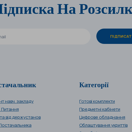
ідписка На Розсил
стачальник
Категорії
нт навч. закладу
Готові комплекти
і Питання
Предметні кабінети
та від держустанов
Цифрове обладнання
Постачальника
Облаштування укриттів