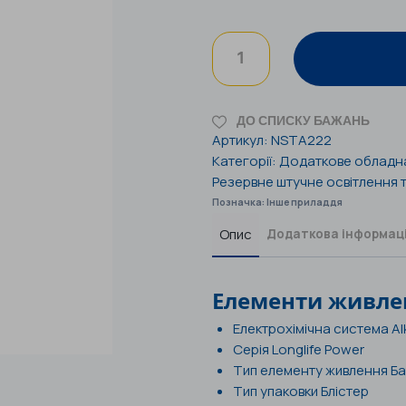
ДО СПИСКУ БАЖАНЬ
Артикул:
NSTA222
Категорії:
Додаткове обладна
Резервне штучне освітлення 
Позначка:
Інше приладдя
Опис
Додаткова інформац
Елементи живл
Електрохімічна система
Al
Серія Longlife Power
Тип елементу живлення
Ба
Тип упаковки
Блістер