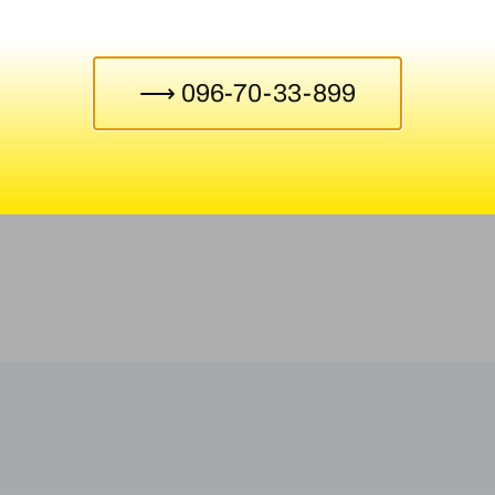
⟶ 096-70-33-899
TA DAY LIGHT MULTI LED
Батарейка ENERLIGHT ME
AA BLI 4
62,30
₴