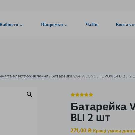
Кабінети
Напрямки
ЧаПи
Контакт
ння та електроживлення
/
Батарейка VARTA LONGLIFE POWER D BLI 2 





Батарейка 
BLI 2 шт
271,00
₴
Кращі умови доста