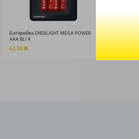
Батарейка ENERLIGHT MEGA POWER
Ліхтар VAR
AAA BLI 4
F20
62,30
₴
518,00
₴