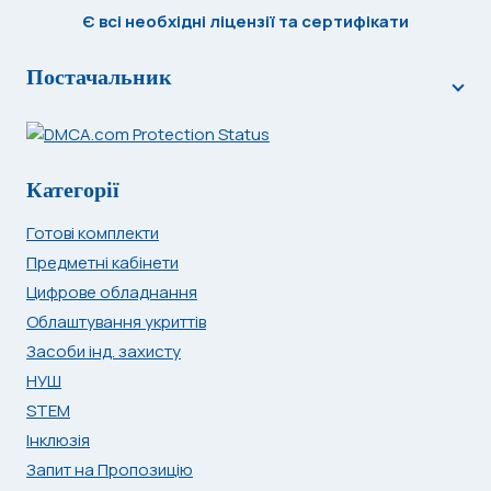
Є всі необхідні ліцензії та сертифікати
Постачальник
Категорії
Готові комплекти
Предметні кабінети
Цифрове обладнання
Облаштування укриттів
Засоби інд. захисту
НУШ
STEM
Інклюзія
Запит на Пропозицію