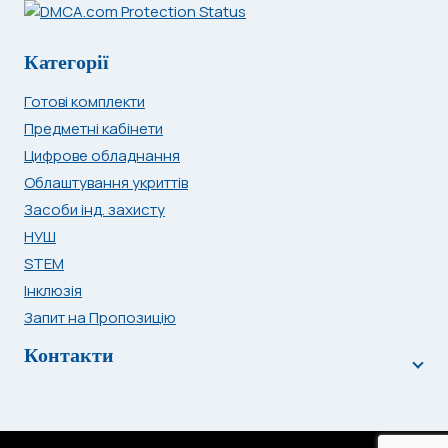
Категорії
Готові комплекти
Предметні кабінети
Цифрове обладнання
Облаштування укриттів
Засоби інд. захисту
НУШ
STEM
Інклюзія
Запит на Пропозицію
Контакти