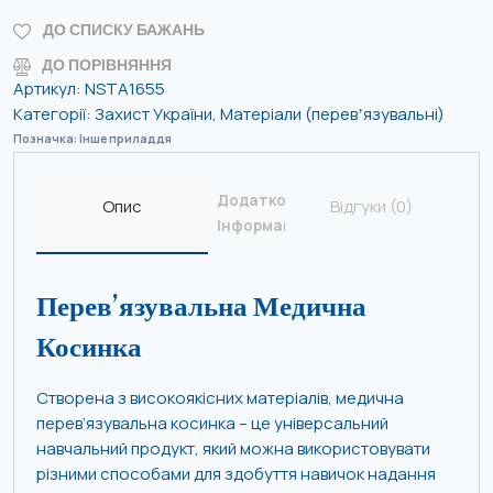
ДО СПИСКУ БАЖАНЬ
ДО ПОРІВНЯННЯ
Артикул:
NSTA1655
Категорії:
Захист України
,
Матеріали (перевʼязувальні)
Позначка:
Інше приладдя
Додаткова
Опис
Відгуки (0)
інформація
Перев’язувальна Медична
Косинка
Створена з високоякісних матеріалів, медична
перев’язувальна косинка – це універсальний
навчальний продукт, який можна використовувати
різними способами для здобуття навичок надання