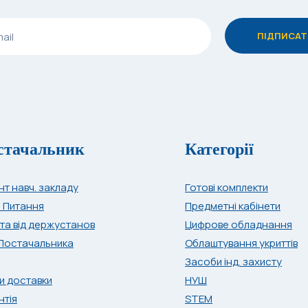
стачальник
Категорії
нт навч. закладу
Готові комплекти
і Питання
Предметні кабінети
та від держустанов
Цифрове обладнання
Постачальника
Облаштування укриттів
Засоби інд. захисту
и доставки
НУШ
нтія
STEM