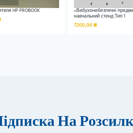
ителя HP PROBOOK
«Вибухонебезпечні предм
навчальний стенд Тип 1
₴
7200,00
₴
ідписка На Розсил