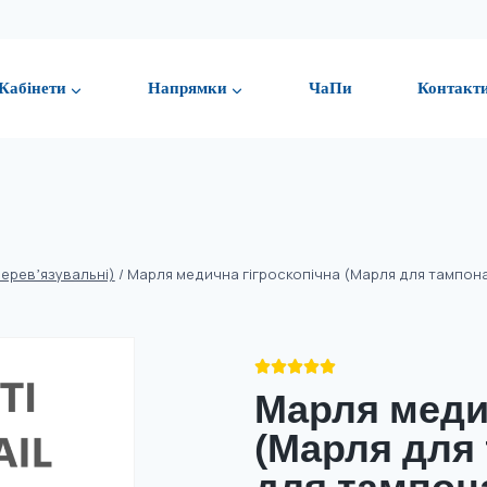
Кабінети
Напрямки
ЧаПи
Контакт
еревʼязувальні)
/
Марля медична гігроскопічна (Марля для тампонад





Марля меди
(Марля для