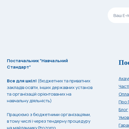
По
Постачальник “Навчальний
Стандарт”
Акау
Все для шкіл!
(бюджетних та приватних
Част
закладів освіти, інших державних установ
та організацій орієнтованих на
Опла
навчальну діяльність)
Про 
Блог
Працюємо з бюджетними організаціями,
Умов
в тому числі і через тендерну процедуру
Гара
на майданчику Prozorro.