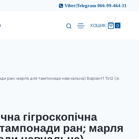
Viber|Telegram 066-99-464-11
и
0
КОШИК
и ран; марля для тампонади навчальна) Варіант1 Тіп2 (зі
чна гігроскопічна
 тампонади ран; марля