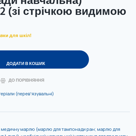
ади навчальна)
п2 (зі стрічкою видимою
вки для шкіл!
ДОДАТИ В КОШИК
ДО ПОРІВНЯННЯ
еріали (перевʼязувальні)
 медичну марлю (марлю для тампонади ран; марлю для