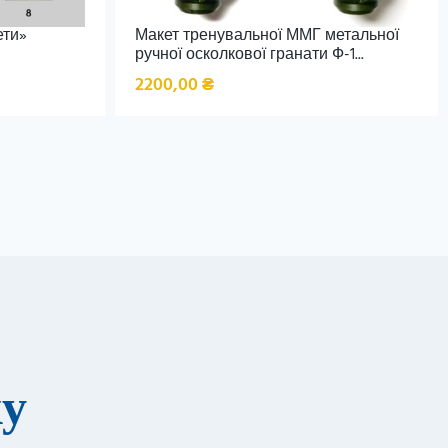
ети»
Макет тренувальної ММГ метальної
ручної осколкової гранати Ф-1...
2200,00
₴
ку