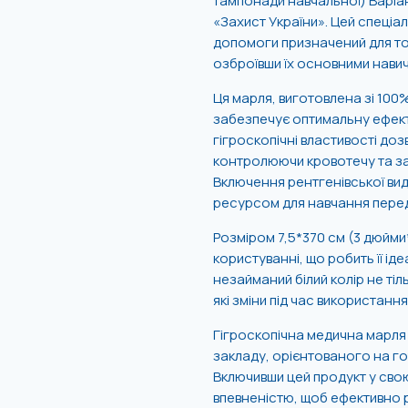
тампонади навчальної) Варіан
«Захист України». Цей спеціа
допомоги призначений для то
озброївши їх основними нави
Ця марля, виготовлена ​​зі 1
забезпечує оптимальну ефекти
гігроскопічні властивості д
контролюючи кровотечу та заб
Включення рентгенівської види
ресурсом для навчання пере
Розміром 7,5*370 см (3 дюйми*1
користуванні, що робить її іде
незайманий білий колір не тіл
які зміни під час використан
Гігроскопічна медична марля
закладу, орієнтованого на го
Включивши цей продукт у свою
впевненістю, щоб ефективно р