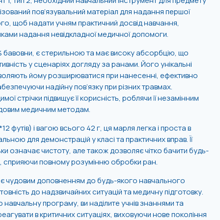
т 1, тип 2, необхідний навчальний інструмент для предмету
лізований пов’язувальний матеріал для надання першої
го, щоб надати учням практичний досвід навчання,
чками надання невідкладної медичної допомоги.
00% бавовни, є стерильною та має високу абсорбцію, що
вність у сценаріях догляду за ранами. Його унікальні
озволяють йому розширюватися при нанесенні, ефективно
езпечуючи надійну пов’язку при різних травмах.
мої стрічки підвищує її корисність, роблячи її незамінним
довим медичним методам.
2 футів) і вагою всього 42 г, ця марля легка і проста в
альною для демонстрацій у класі та практичних вправ. Її
ьки означає чистоту, але також дозволяє чітко бачити будь-
ня, сприяючи повному розумінню обробки ран.
 є чудовим доповненням до будь-якого навчального
товність до надзвичайних ситуацій та медичну підготовку.
 навчальну програму, ви наділите учнів знаннями та
еагувати в критичних ситуаціях, виховуючи нове покоління