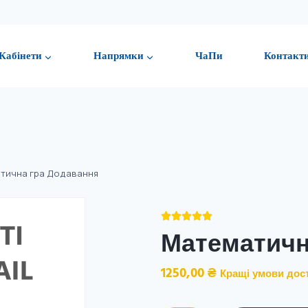
Кабінети
Напрямки
ЧаПи
Контакт
тична гра Додавання





Математичн
1250,00
₴
Кращі умови дос