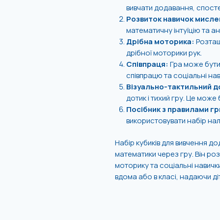
вивчати додавання, спосте
Розвиток навичок мисле
математичну інтуїцію та ан
Дрібна моторика:
Розташ
дрібної моторики рук.
Співпраця:
Гра може бути 
співпрацю та соціальні нав
Візуально-тактильний д
дотик і тихий гру. Це може
Посібник з правилами гр
використовувати набір на
Набір кубиків для вивчення д
математики через гру. Він ро
моторику та соціальні навички
вдома або в класі, надаючи ді