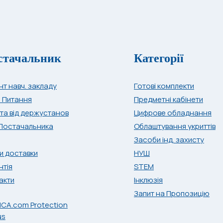
стачальник
Категорії
нт навч. закладу
Готові комплекти
і Питання
Предметні кабінети
та від держустанов
Цифрове обладнання
Постачальника
Облаштування укриттів
Засоби інд. захисту
и доставки
НУШ
нтія
STEM
акти
Інклюзія
Запит на Пропозицію