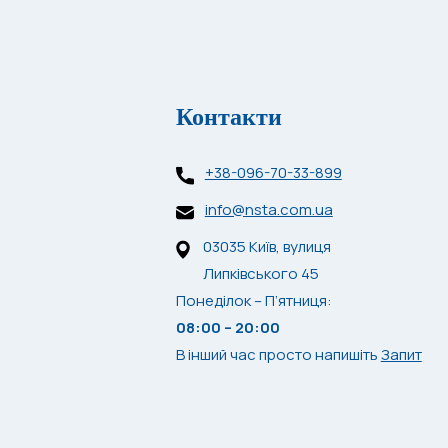
Контакти
+38-096-70-33-899
info@nsta.com.ua
03035 Київ, вулиця
Липківського 45
Понеділок – П’ятниця:
08:00 – 20:00
В інший час просто напишіть
Запит