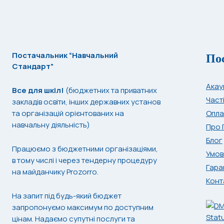
По
Постачальник “Навчальний
Стандарт”
Акау
Все для шкіл!
(бюджетних та приватних
Част
закладів освіти, інших державних установ
та організацій орієнтованих на
Опла
навчальну діяльність)
Про 
Блог
Працюємо з бюджетними організаціями,
Умов
в тому числі і через тендерну процедуру
Гара
на майданчику Prozorro.
Конт
На запит під будь-який бюджет
запропонуємо максимум по доступним
цінам. Надаємо супутні послуги та