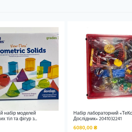
й набір моделей
Набір лабораторний «ТеК
 тіл та фігур з...
Дослідник» 2041032241
6080,00
₴