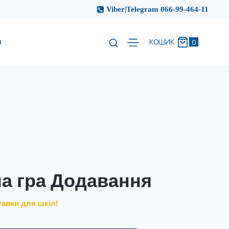
Viber|Telegram 066-99-464-11
и
0
КОШИК
а гра Додавання
тавки для шкіл!