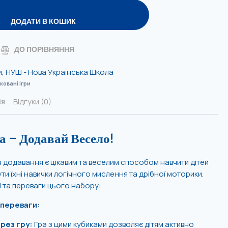
ДОДАТИ В КОШИК
ДО ПОРІВНЯННЯ
и
,
НУШ - Нова Українська Школа
овані ігри
Відгуки (0)
ія
 – Додавай Весело!
ня додавання є цікавим та веселим способом навчити дітей
и їхні навички логічного мислення та дрібної моторики.
і та переваги цього набору:
 переваги:
рез гру:
Гра з цими кубиками дозволяє дітям активно