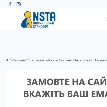
/
Магазин
/
Предметні кабінети
/
Кабінет Математики
/
Матема