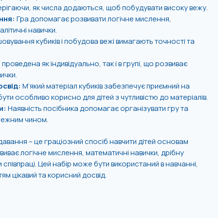
рігаючи, як числа додаються, щоб побудувати високу вежу.
ння:
Гра допомагає розвивати логічне мислення,
алітичні навички.
овування кубиків і побудова вежі вимагають точності та
проведена як індивідуально, так і в групі, що розвиває
ички.
освід:
М’який матеріал кубиків забезпечує приємний на
 бути особливо корисно для дітей з чутливістю до матеріалів.
и:
Наявність посібника допомагає організувати гру та
лежним чином.
одавання – це граціозний спосіб навчити дітей основам
звиває логічне мислення, математичні навички, дрібну
 співпраці. Цей набір може бути використаний в навчанні,
тям цікавий та корисний досвід.