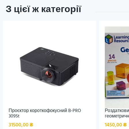
З цієї ж категорії
Проєктор короткофокусний B-PRO
Роздаткови
309St
геометричних
31500,00
₴
1450,00
₴