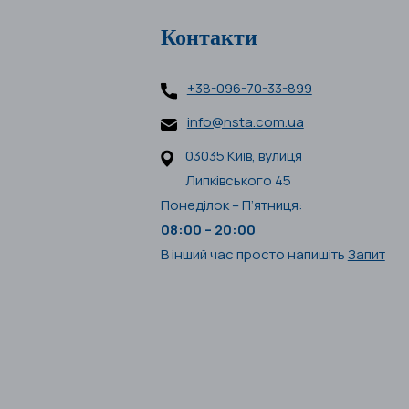
Контакти
+38-096-70-33-899
info@nsta.com.ua
03035 Київ, вулиця
Липківського 45
Понеділок – П’ятниця:
08:00 – 20:00
В інший час просто напишіть
Запит