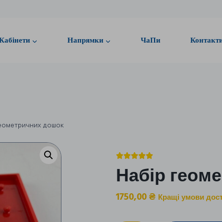
Кабінети
Напрямки
ЧаПи
Контакт
геометричних дошок





Набір геом
1750,00
₴
Кращі умови дост