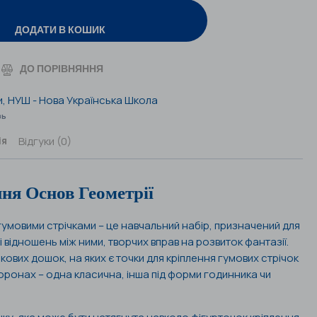
ДОДАТИ В КОШИК
ДО ПОРІВНЯННЯ
и
,
НУШ - Нова Українська Школа
зь
Відгуки (0)
ія
ня Основ Геометрії
умовими стрічками – це навчальний набір, призначений для
 відношень між ними, творчих вправ на розвиток фантазії.
кових дошок, на яких є точки для кріплення гумових стрічок
оронах – одна класична, інша під форми годинника чи