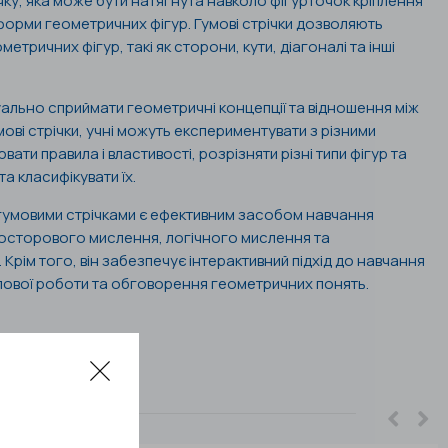
ку, яка може бути натягнута навколо фігурточок кріплення
форми геометричних фігур. Гумові стрічки дозволяють
метричних фігур, такі як сторони, кути, діагоналі та інші
уально сприймати геометричні концепції та відношення між
ові стрічки, учні можуть експериментувати з різними
вати правила і властивості, розрізняти різні типи фігур та
та класифікувати їх.
гумовими стрічками є ефективним засобом навчання
просторового мислення, логічного мислення та
Крім того, він забезпечує інтерактивний підхід до навчання
упової роботи та обговорення геометричних понять.