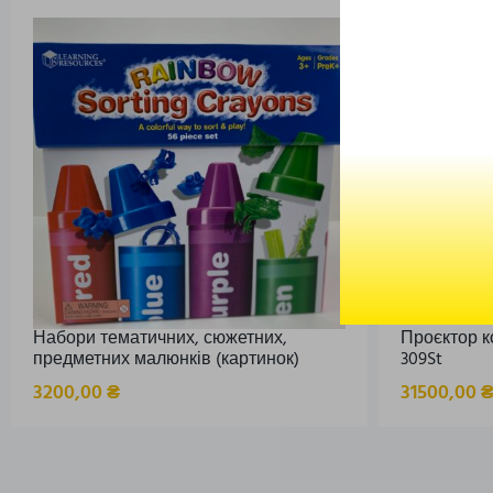
Набори тематичних, сюжетних,
Проєктор к
предметних малюнків (картинок)
309St
3200,00
₴
31500,00