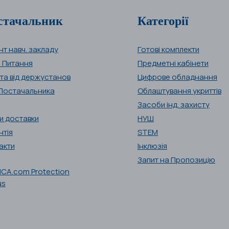
стачальник
Категорії
нт навч. закладу
Готові комплекти
і Питання
Предметні кабінети
та від держустанов
Цифрове обладнання
Постачальника
Облаштування укриттів
Засоби інд. захисту
и доставки
НУШ
нтія
STEM
акти
Інклюзія
Запит на Пропозицію