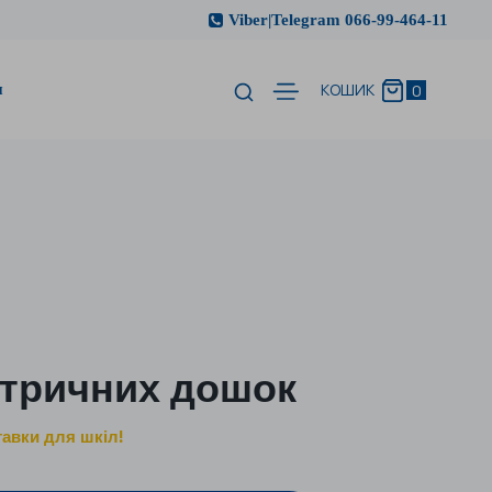
Viber|Telegram 066-99-464-11
и
0
КОШИК
етричних дошок
авки для шкіл!