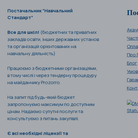
По
Постачальник “Навчальний
Стандарт”
Акау
Все для шкіл!
(бюджетних та приватних
Част
закладів освіти, інших державних установ
та організацій орієнтованих на
Опла
навчальну діяльність)
Про 
Блог
Працюємо з бюджетними організаціями,
Умов
в тому числі і через тендерну процедуру
Гара
на майданчику Prozorro.
Конт
На запит під будь-який бюджет
запропонуємо максимум по доступним
цінам. Надаємо супутні послуги та
консультуємо з питань закупівлі.
Є всі необхідні ліцензії та