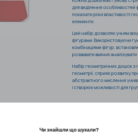
Кожна дошка має гумову стріч
для виділення особливостей 
показати різні властивості гео
елементи.
Цей набір дозволяє учням віз
фігурами. Використовуючи гум
комбінаціями фігур, встановлю
розвивати вміння аналізувати 
Набір геометричних дошок з 
геометрії, сприяє розвитку 
абстрактного мислення учнів. 
і створює можливості для гр
Чи знайшли що шукали?