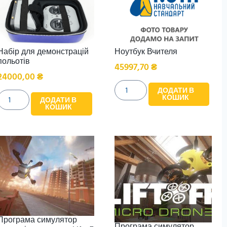
Набір для демонстрацій
Ноутбук Вчителя
польотів
45997,70
₴
24000,00
₴
ДОДАТИ В
КОШИК
ДОДАТИ В
КОШИК
Програма симулятор
Програма симулятор