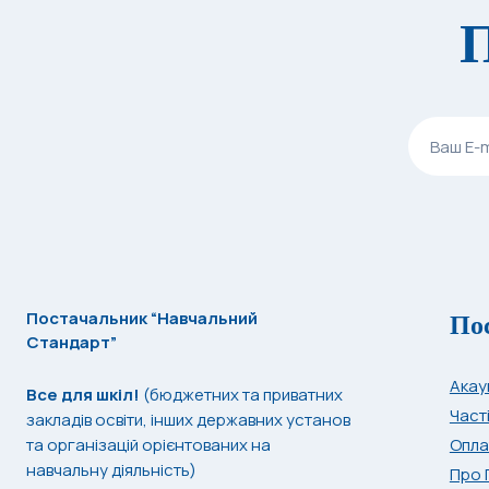
П
По
Постачальник “Навчальний
Стандарт”
Акау
Все для шкіл!
(бюджетних та приватних
Част
закладів освіти, інших державних установ
та організацій орієнтованих на
Опла
навчальну діяльність)
Про 