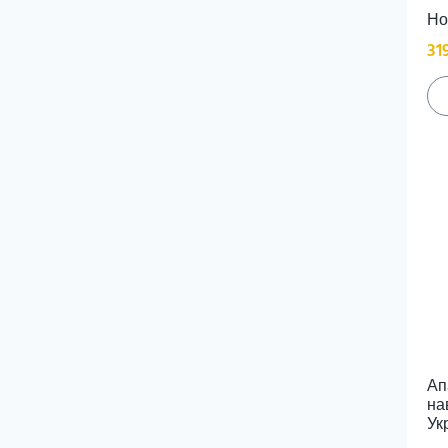
Jackery
Но
keyestudio
31
kidsbits
Lanor
Learning Resources
LEGO
Makeblock
Mozaik
Pitsco
TeKo
Varta
Vernier
ViewPlus Technologies
Wange
XYZ printing
Навчальний Стандарт
Ап
на
Укр