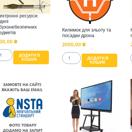
ектронні ресурси:
делі
бухонебезпечних
Килимок для зльоту та
едметів
посадки дрона
00,00
₴
2000,00
₴
ДОДАТИ В
ДОДАТИ В
КОШИК
КОШИК