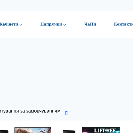
Кабінети
Напрямки
ЧаПи
Контакт