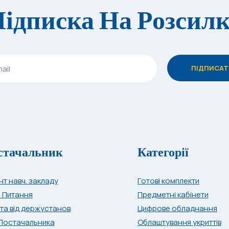
ідписка На Розсил
стачальник
Категорії
нт навч. закладу
Готові комплекти
і Питання
Предметні кабінети
та від держустанов
Цифрове обладнання
Постачальника
Облаштування укриттів