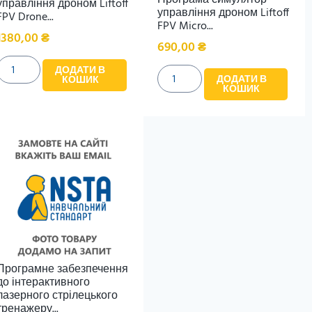
управління дроном Liftoff
управління дроном Liftoff
FPV Drone...
FPV Micro...
1380,00
₴
690,00
₴
ДОДАТИ В
ДОДАТИ В
КОШИК
КОШИК
Програмне забезпечення
до інтерактивного
лазерного стрілецького
тренажеру...