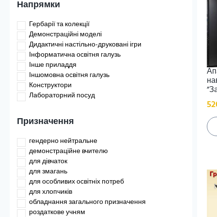
Напрямки
Гербарії та колекції
Демонстраційні моделі
Дидактичні настільно-друковані ігри
Інформатична освітня галузь
Інше приладдя
Ап
Іншомовна освітня галузь
на
Конструктори
”За
Лабораторний посуд
52
Лабораторні прилади
Математична освітня галузь
Призначення
Меблі
Мистецька освітня галузь
гендерно нейтральне
Мікропрепарати та реактиви
демонстраційне вчителю
Мовно-літературна освітня галузь
для дівчаток
Навчальні набори
для змагань
Основне в кожен клас
для особливих освітніх потреб
Природнича освітня галузь
для хлопчиків
Робототехніка
обладнання загального призначення
Соціальна і здоров'язбережна освітня галузь
роздаткове учням