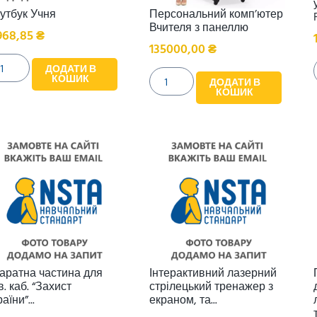
утбук Учня
Персональний комп’ютер
Вчителя з панеллю
968,85
₴
135000,00
₴
ДОДАТИ В
КОШИК
ДОДАТИ В
КОШИК
аратна частина для
Інтерактивний лазерний
в. каб. “Захист
стрілецький тренажер з
аїни”...
екраном, та...