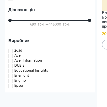
Стенди
Технологічна освітня галузь
Діапазон цін
Фізкультурна освітня галузь
Ел
Я досліджую світ (НУШ)
мо
ви
690
грн.
—
145000
грн.
пр
20
Виробник
2d3d
Acer
Aver Information
DUBIE
Educational Insights
Enerlight
Engino
Epson
Gucbir
hand2mind
HP
IQBoard