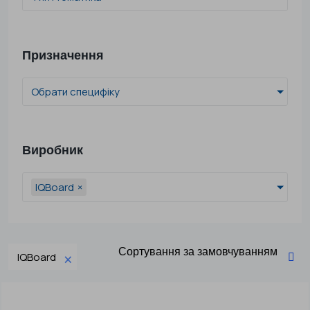
Призначення
Обрати специфіку
Виробник
IQBoard
×
×
IQBoard