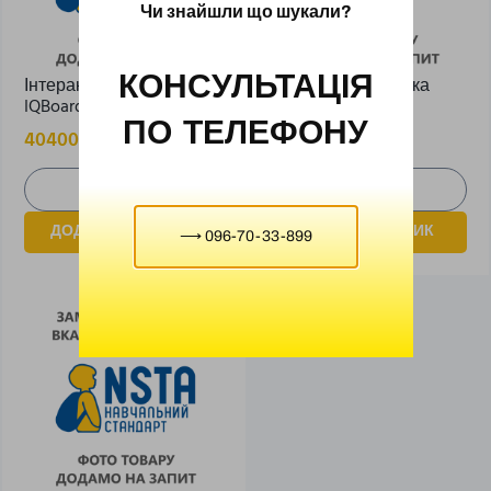
Чи знайшли що шукали?
КОНСУЛЬТАЦІЯ
Інтерактивна дошка
Інтерактивна дошка
IQBoard DVTQK 92″
IQBoard IRQK 82″
ПО ТЕЛЕФОНУ
40400,00
₴
32000,00
₴
ДОДАТИ В КОШИК
ДОДАТИ В КОШИК
⟶ 096-70-33-899