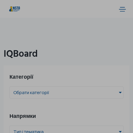
IQBoard
Категорії
Обрати категорії
Напрямки
Тип і тематика