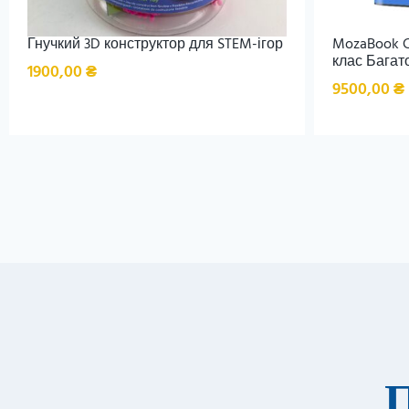
Гнучкий 3D конструктор для STEM-ігор
MozaBook C
клас Багато
1900,00
₴
9500,00
₴
П