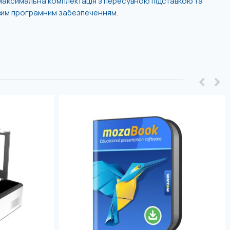
 максимальна комплектація з пересувною підставкою та
овим програмним забезпеченням.