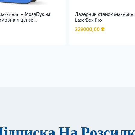
lassroom – МозаБук на
Лазерний станок Makebloc
мовна ліцензія...
LaserBox Pro
329000,00
₴
ідписка На Розсил