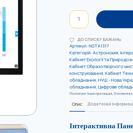
ДО СПИСКУ БАЖАНЬ
Артикул:
NSTA1317
Категорій:
Астрономія
,
Інтер
Кабінет Екології та Природоз
Кабінет Образотворчого мис
конструювання
,
Кабінет Техн
обладнання
,
НУШ - Нова Укра
обладнання
,
Цифрове облад
Позначки:
Інше приладдя
,
Основне в 
Опис
Додаткова інформац
Інтерактивна Пане