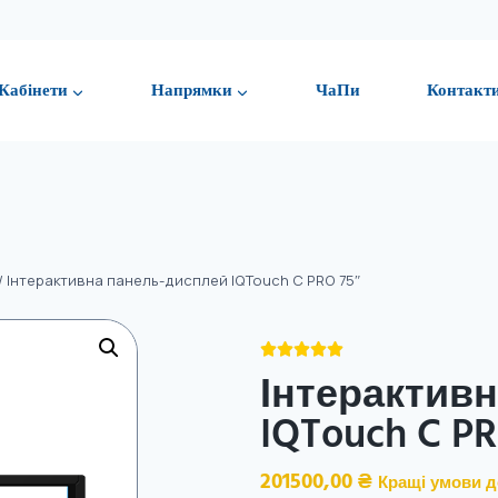
Кабінети
Напрямки
ЧаПи
Контакт
/
Інтерактивна панель-дисплей IQTouch C PRO 75″





Інтерактив
IQTouch C PR
201500,00
₴
Кращі умови д