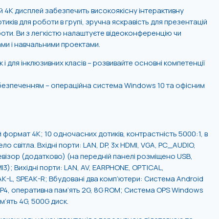
ий 4К дисплей забезпечить високоякісну інтерактивну
иків для роботи в групі, зручна яскравість для презентацій
боти. Ви з легкістю налаштуєте відеоконференцію чи
и і навчальними проектами.
к і для інклюзивних класів – розвивайте основні компетенції
безпеченням – операційна система Windows 10 та офісним
 формат 4К; 10 одночасних дотиків, контрастність 5000:1, в
ло світла. Вхідні порти: LAN, DP, 3х HDMI, VGA, PC_AUDIO,
левізор (додатково) (на передній панелі розміщено USB,
; Вихідні порти: LAN, AV, EARPHONE, OPTICAL,
-L, SPEAK-R; Вбудовані два комп’ютери: Система Android
0MP4, оперативна пам’ять 2G, 8G ROM; Система OPS Windows
ам’ять 4G, 500G диск.