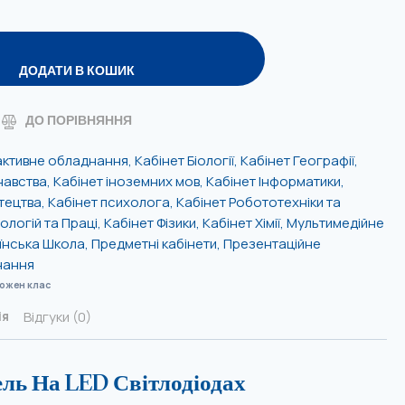
ДОДАТИ В КОШИК
ДО ПОРІВНЯННЯ
активне обладнання
,
Кабінет Біології
,
Кабінет Географії
,
навства
,
Кабінет іноземних мов
,
Кабінет Інформатики
,
тецтва
,
Кабінет психолога
,
Кабінет Робототехніки та
ологій та Праці
,
Кабінет Фізики
,
Кабінет Хімії
,
Мультимедійне
їнська Школа
,
Предметні кабінети
,
Презентаційне
нання
кожен клас
Відгуки (0)
ія
ль На LED Світлодіодах