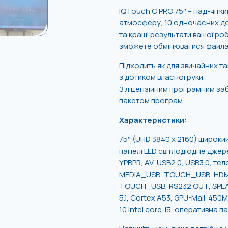
IQTouch C PRO 75″ – над-чітк
атмосферу, 10 одночасних дот
та кращі результати вашої ро
зможете обмінюватися файлам
Підходить як для звичайних та
з дотиком власної руки.
З ліцензійним програмним за
пакетом програм.
Характеристики:
75″ (UHD 3840 x 2160) широкий
панелі LED світлодіодне джере
YPBPR, AV, USB2.0, USB3.0, те
MEDIA_USB, TOUCH_USB, HDMI3)
TOUCH_USB, RS232 OUT, SPEAK
5.1, Cortex A53, GPU-Mali-45
10 intel core-i5, оперативна п