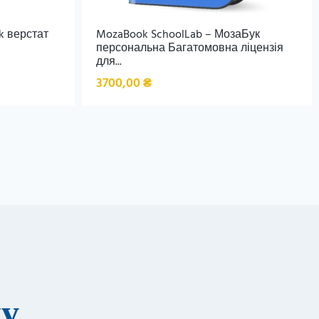
k верстат
MozaBook SchoolLab – МозаБук
персональна Багатомовна ліцензія
для...
3700,00
₴
ку