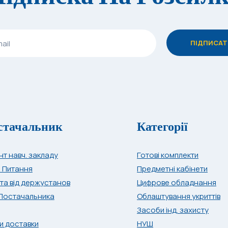
стачальник
Категорії
нт навч. закладу
Готові комплекти
і Питання
Предметні кабінети
та від держустанов
Цифрове обладнання
Постачальника
Облаштування укриттів
Засоби інд. захисту
и доставки
НУШ