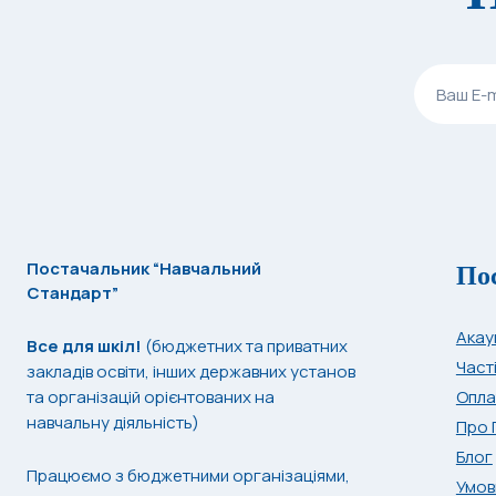
По
Постачальник “Навчальний
Стандарт”
Акау
Все для шкіл!
(бюджетних та приватних
Част
закладів освіти, інших державних установ
та організацій орієнтованих на
Опла
навчальну діяльність)
Про 
Блог
Працюємо з бюджетними організаціями,
Умов