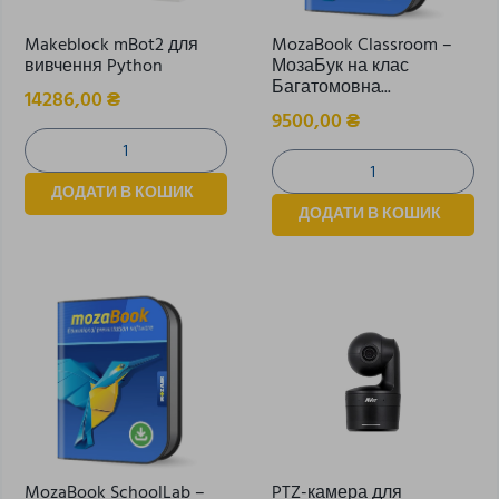
Makeblock mBot2 для
MozaBook Classroom –
вивчення Python
МозаБук на клас
Багатомовна...
14286,00
₴
9500,00
₴
ДОДАТИ В КОШИК
ДОДАТИ В КОШИК
MozaBook SchoolLab –
PTZ-камера для