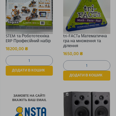
STEM та Робототехніка
tri-FACTa Математична
ERP Професійний набір
гра на множення та
ділення
18200,00
₴
1650,00
₴
ДОДАТИ В КОШИК
ДОДАТИ В КОШИК