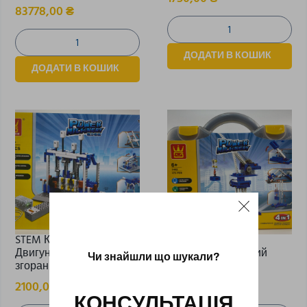
83778,00
₴
ДОДАТИ В КОШИК
ДОДАТИ В КОШИК
STEM Конструктор
STEM Конструктор
Двигун внутрішнього
Електромеханічний
Чи знайшли що шукали?
згорання 4в1
кран 4в1
2100,00
₴
1800,00
₴
КОНСУЛЬТАЦІЯ