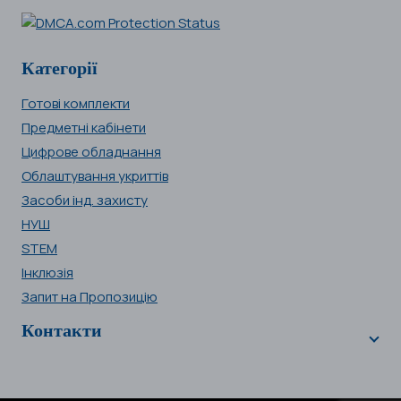
Категорії
Готові комплекти
Предметні кабінети
Цифрове обладнання
Облаштування укриттів
Засоби інд. захисту
НУШ
STEM
Інклюзія
Запит на Пропозицію
Контакти