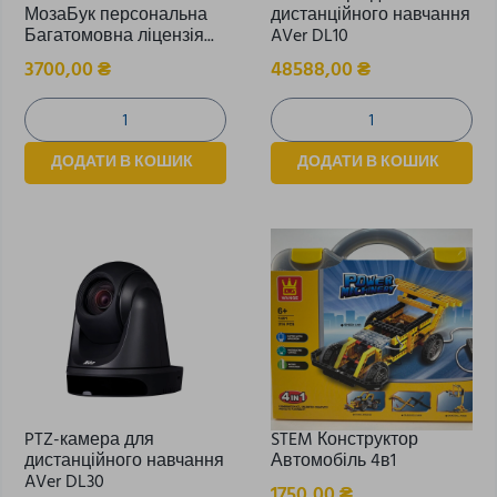
МозаБук персональна
дистанційного навчання
Багатомовна ліцензія...
AVer DL10
3700,00
₴
48588,00
₴
ДОДАТИ В КОШИК
ДОДАТИ В КОШИК
PTZ-камера для
STEM Конструктор
дистанційного навчання
Автомобіль 4в1
AVer DL30
1750,00
₴