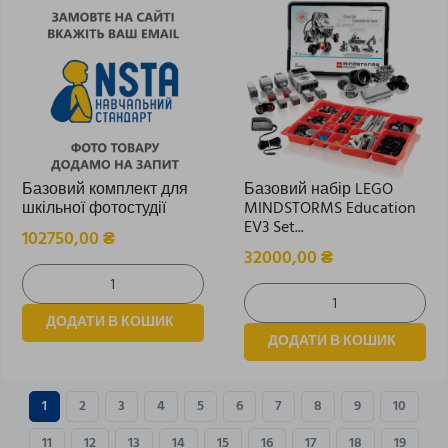
Базовий комплект для
Базовий набір LEGO
шкільної фотостудії
MINDSTORMS Education
EV3 Set...
102750,00
₴
32000,00
₴
ДОДАТИ В КОШИК
ДОДАТИ В КОШИК
1
2
3
4
5
6
7
8
9
10
11
12
13
14
15
16
17
18
19