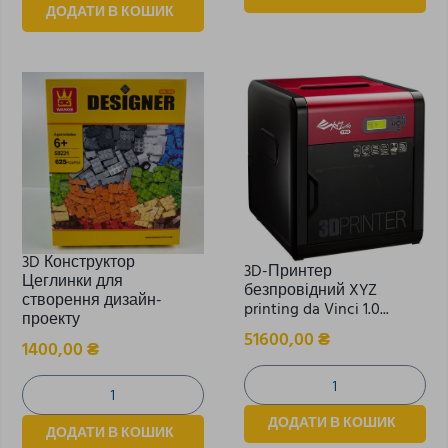
ДОДАТИ В КОШИК
3D Конструктор
3D-Принтер
Цеглинки для
безпровідний XYZ
створення дизайн-
printing da Vinci 1.0...
проекту
51600,00
₴
1400,00
₴
ДОДАТИ В КОШИК
ДОДАТИ В КОШИК