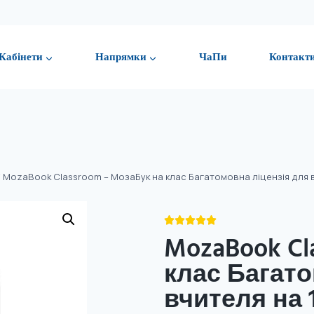
Кабінети
Напрямки
ЧаПи
Контакт
/
MozaBook Classroom – МозаБук на клас Багатомовна ліцензія для вч





MozaBook Cl
клас Багато
вчителя на 1