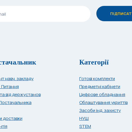
стачальник
Категорії
нт навч. закладу
Готові комплекти
і Питання
Предметні кабінети
та від держустанов
Цифрове обладнання
Постачальника
Облаштування укриттів
Засоби інд. захисту
и доставки
НУШ
нтія
STEM