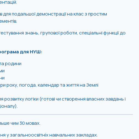
ентацій.
ів для подальшої демонстрації на клас з простим
ементів.
естування знань, групової роботи, спеціальні функції до
рограма для НУШ:
та родини
ми
ни
ри року, погода, календар та життя на Землі
ля розвитку логіки (готові чи створення власних завдань і
іоналу).
льше чим 30 мовах.
я у загальноосвітніх навчальних закладах.