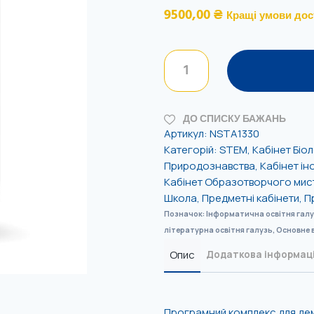
9500,00
₴
Кращі умови дос
ДО СПИСКУ БАЖАНЬ
Артикул:
NSTA1330
Категорій:
STEM
,
Кабінет Біол
Природознавства
,
Кабінет і
Кабінет Образотворчого мис
Школа
,
Предметні кабінети
,
П
Позначок:
Інформатична освітня гал
літературна освітня галузь
,
Основне 
Опис
Додаткова інформац
Програмний комплекс для дем