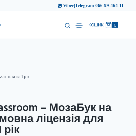
Viber|Telegram 066-99-464-11
и
0
КОШИК
ителя на 1 рік
assroom – МозаБук на
мовна ліцензія для
 рік