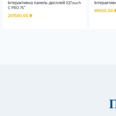
Інтерактивна панель-дисплей IQTouch
Інтерактив
C PRO 75″
99500,00
201500,00
₴
П