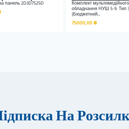
на панель 2D3D7525D
Комплект мультимедійног
обладнання НУШ 5-9. Тип 
₴
(Бюджетний...
75000,00
₴
ідписка На Розсил