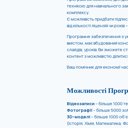
технікою для навчального за
комплексу.
Є можливість придбати підпис
від кількості ліцензій чи років
Програмне забезпечення з ук
вмістом, має вбудований конс
слайдів, уроків. Ви зможете 
контент з можливістю ділитис
Ваш помічник для економії час
Можливості Прог
Відеозаписи
– більше 1000 те
Фотографії
– більше 5000 зо
3D-моделі
– більше 1000 об’є
(Історія, Хімія, Математика, Ф