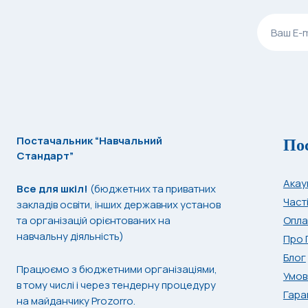
По
Постачальник “Навчальний
Стандарт”
Акау
Все для шкіл!
(бюджетних та приватних
Част
закладів освіти, інших державних установ
та організацій орієнтованих на
Опла
навчальну діяльність)
Про 
Блог
Працюємо з бюджетними організаціями,
Умов
в тому числі і через тендерну процедуру
Гара
на майданчику Prozorro.