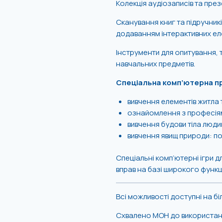
Колекція аудіозаписів та през
Сканування книг та підручник
додаванням інтерактивних ел
Інструменти для опитування, т
навчальних предметів.
Спеціальна комп’ютерна п
вивчення елементів житла 
ознайомлення з професія
вивчення будови тіла люди
вивчення явищ природи: по
Спеціальні комп’ютерні ігри д
вправ на базі широкого функц
Всі можливості доступні на бі
Схвалено МОН до використанн