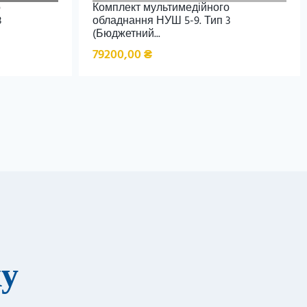
о
Комплект мультимедійного
3
обладнання НУШ 5-9. Тип 3
(Бюджетний...
79200,00
₴
ку