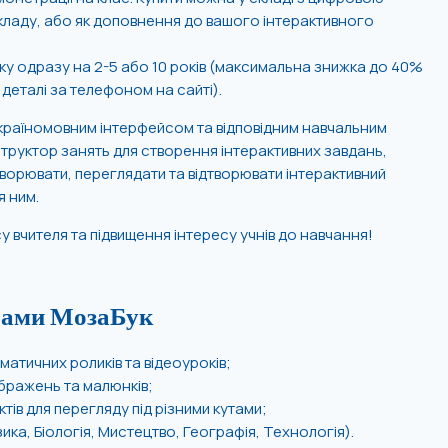
кладу, або як доповнення до вашого інтерактивного
ку одразу на 2-5 або 10 років (максимальна знижка до 40%
 – деталі за телефоном на сайті).
раїномовним інтерфейсом та відповідним навчальним
труктор занять для створення інтерактивних завдань,
створювати, переглядати та відтворювати інтерактивний
я ним.
у вчителя та підвищення інтересу учнів до навчання!
рами МозаБук
матичних роликів та відеоуроків;
бражень та малюнків;
ктів для перегляду під різними кутами;
ізика, Біологія, Мистецтво, Географія, Технологія).