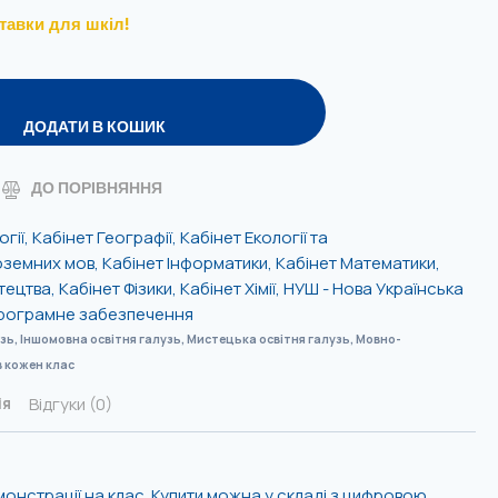
тавки для шкіл!
ДОДАТИ В КОШИК
ДО ПОРІВНЯННЯ
огії
,
Кабінет Географії
,
Кабінет Екології та
ноземних мов
,
Кабінет Інформатики
,
Кабінет Математики
,
тецтва
,
Кабінет Фізики
,
Кабінет Хімії
,
НУШ - Нова Українська
рограмне забезпечення
узь
,
Іншомовна освітня галузь
,
Мистецька освітня галузь
,
Мовно-
в кожен клас
Відгуки (0)
ія
онстрації на клас. Купити можна у складі з цифровою