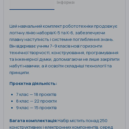
інформація
Цей навчальний комплект робототехніки продовжує
логічну лінію наборів K-5 та K-6, забезпечуючи
плавну наступність і системне поглиблення знань.
Він відкриває учням 7–9 класів нові горизонти
технічної творчості, конструювання, програмування
та інженерної думки, допомагаючи не лише закріпити
набуті навички, а й освоїти складніші технології та
принципи.
Проєктна діяльність:
7 клас — 18 проєктів
8 клас — 22 проєкти
9 клас — 15 проєктів
Багата комплектація
Набір містить понад 250
конструктивних і електронних компонентів, серед