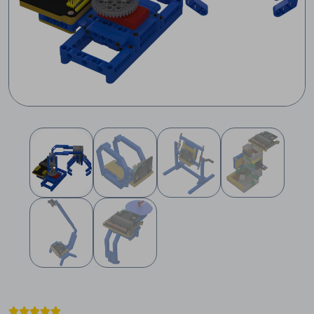




