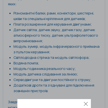
яких:
Різноманітні балки, рами, конектори, шестерні,
шківи та спеціальні кріплення для датчиків;
Плата розширення для керування двигунами;
Датчик світла, датчик звуку, датчик газу, датчик
атмосферного тиску, датчик ультрафіолетового
випромінювання;
Модуль зумер, модуль інфрачервоного приймача
з пультом керування;
Світлодіодна стрічка та модуль світлофора;
Водяна помпа;
Модуль годинника реального часу;
Модуль датчика слідування за лінією;
Серводвигуни та двигуни постійного струму;
Додаткові дроти та з’єднувачі для підключення
зовнішніх пристроїв.
Завдяки розширеному набору компонентів учні
можуть реалізовувати значно складніші технічні