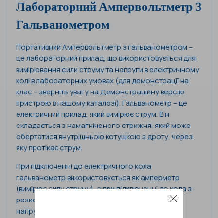
Лабораторний Ампервольтметр З
Гальванометром
Портативний Ампервольтметр з гальванометром –
це лабораторний прилад, що використовується для
вимірювання сили струму та напруги в електричному
колі в лабораторних умовах (для демонстрації на
клас – зверніть увагу на
Демонстраційну версію
пристрою
в нашому каталозі). Гальванометр – це
електричний прилад, який вимірює струм. Він
складається з намагніченого стрижня, який може
обертатися внутрішньою котушкою з дроту, через
яку протікає струм.
При підключенні до електричного кола
гальванометр використовується як амперметр
(вимірює силу струму), а при підключенні до кола з
резистором (опором) – як вольтметр (вимірює
напругу). Таким чином, демонстраційний