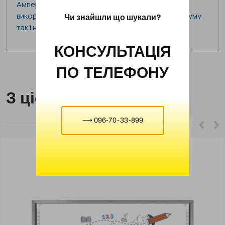
Ампервольтметр з гальванометром може
використовуватись для вимірювання як сили струму,
Чи знайшли що шукали?
так і напруги в електричному колі.
КОНСУЛЬТАЦІЯ
ПО ТЕЛЕФОНУ
З цієї ж категорії
⟶ 096-70-33-899