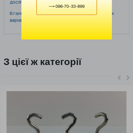
дослідження.
⟶ 096-70-33-899
В галереї товару представлені кілька кольорових
варіацій цього набору.
З цієї ж категорії