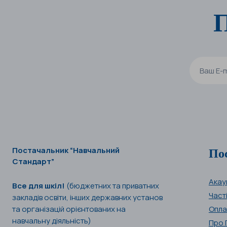
П
По
Постачальник “Навчальний
Стандарт”
Акау
Все для шкіл!
(бюджетних та приватних
Част
закладів освіти, інших державних установ
та організацій орієнтованих на
Опла
навчальну діяльність)
Про 