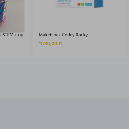
я STEM-ігор
Makeblock Codey Rocky
11730,00
₴