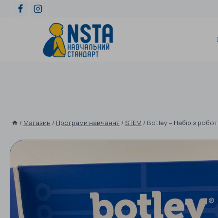
/
Магазин
/
Програми навчання
/
STEM
/
Botley – Набір з роб