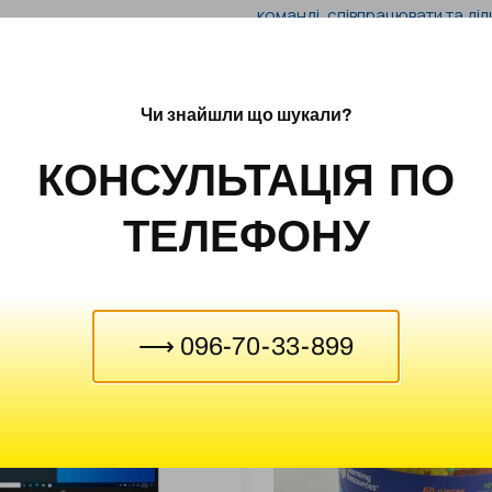
команді, співпрацювати та діл
Botley – це ідеальний набір д
стимулює їх цікавість до техн
для майбутнього успіху.
Чи знайшли що шукали?
КОНСУЛЬТАЦІЯ ПО
ТЕЛЕФОНУ
⟶ 096-70-33-899