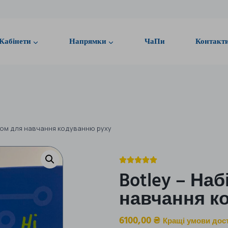
Кабінети
Напрямки
ЧаПи
Контакт
отом для навчання кодуванню руху





Botley – На
навчання к
6100,00
₴
Кращі умови дос