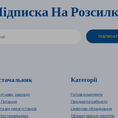
ідписка На Розсил
стачальник
Категорії
нт навч. закладу
Готові комплекти
і Питання
Предметні кабінети
та від держустанов
Цифрове обладнання
Постачальника
Облаштування укриттів