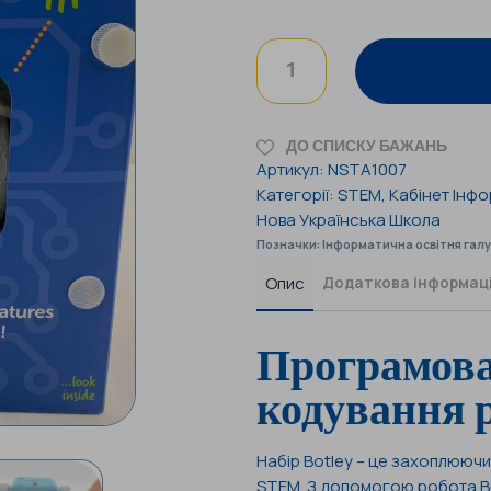
ДО СПИСКУ БАЖАНЬ
Артикул:
NSTA1007
Категорії:
STEM
,
Кабінет Інф
Нова Українська Школа
Позначки:
Інформатична освітня гал
Опис
Додаткова інформац
Програмова
кодування 
Набір Botley – це захоплюючи
STEM. З допомогою робота Bo