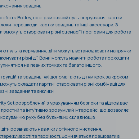
 виконання завдань.
робота Botley, програмований пульт керування, картки
 блоки-перешкоди, картки завдань та інші аксесуари. З
и зможуть створювати різні сценарії і програми для робота
о пульта керування, діти можуть встановлювати напрямки
иконувати різні дії. Вони можуть навчити робота проходити
зупинятися на певних точках та багато іншого.
струкцій та завдань, які допомагають дітям крок за кроком
ожуть складати картки і створювати різні комбінації для
ізні завдання та виклики.
vity Set розроблений з урахуванням безпеки та відповідає
 простий та інтуїтивно зрозумілий інтерфейс, що дозволяє
кодуванню руху без будь-яких складнощів.
діти розвивають навички логічного мислення,
тережливості та творчості. Вони вчаться працювати в