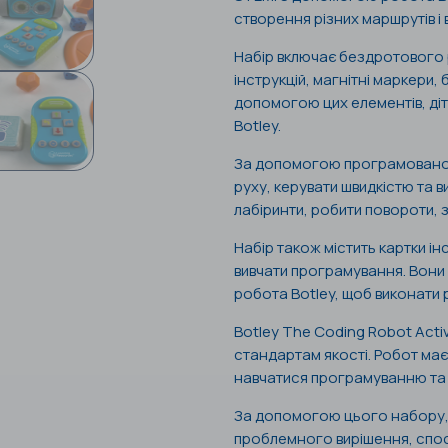
створення різних маршрутів і
Набір включає бездротового 
інструкцій, магнітні маркери,
допомогою цих елементів, діт
Botley.
За допомогою програмованог
руху, керувати швидкістю та в
лабіринти, робити повороти, 
Набір також містить картки ін
вивчати програмування. Вони м
робота Botley, щоб виконати р
Botley The Coding Robot Acti
стандартам якості. Робот має
навчатися програмуванню та 
За допомогою цього набору, 
проблемного вирішення, спос