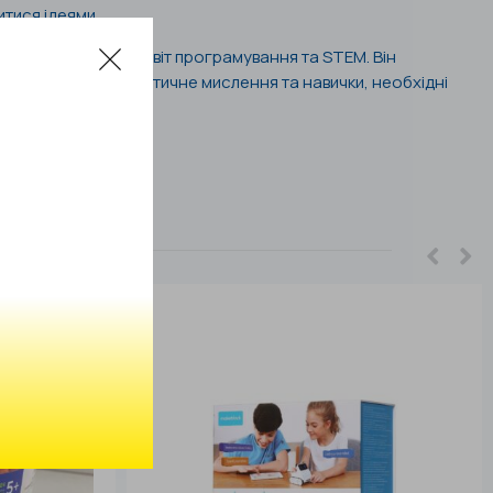
итися ідеями.
ля введення дітей у світ програмування та STEM. Він
ологій, розвиває критичне мислення та навички, необхідні