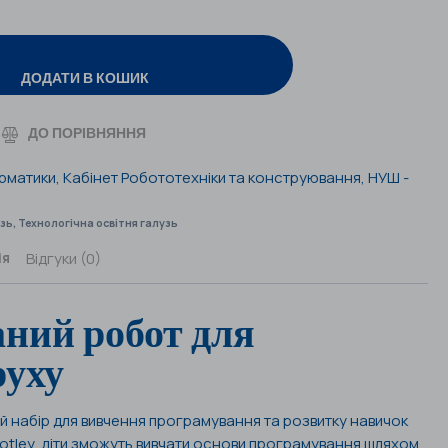
ДОДАТИ В КОШИК
ДО ПОРІВНЯННЯ
орматики
,
Кабінет Робототехніки та конструювання
,
НУШ -
узь
,
Технологічна освітня галузь
Відгуки (0)
ія
ний робот для
руху
й набір для вивчення програмування та розвитку навичок
tley, діти зможуть вивчати основи програмування шляхом