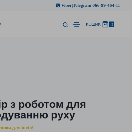
Viber|Telegram 066-99-464-11
и
0
КОШИК
бір з роботом для
одуванню руху
тавки для шкіл!