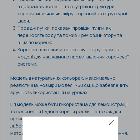
відображає зовнішні та внутрішні структури
кореня, включаючи шкіру, корковий та структурні
шари.
Провідні пучки: показані провідні пучки, які
переносять воду та поживні речовини вгору та
вниз по кореню.
Кореневі волоски: мікроскопічні структури на
моделі для наглядного представлення кореневої
системи.
Модель в натуральних кольорах, максимально
реалістична. Розміри моделі ~50 см, що забезпечить
зручність використання на уроках.
Ця модель може бути використана для демонстрації
та пояснення будови кореня рослин, а також для
проведення різних учнівських досліджень та
лабораторних робіт. Модель комплектується
методичними рекомендаціями щодо її використання.