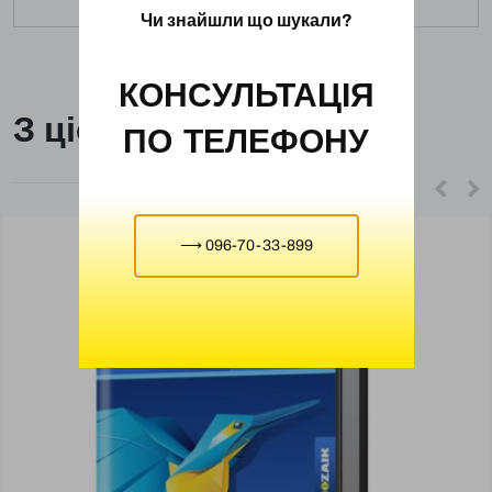
Чи знайшли що шукали?
КОНСУЛЬТАЦІЯ
З цієї ж категорії
ПО ТЕЛЕФОНУ
⟶ 096-70-33-899