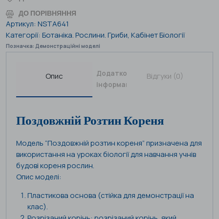
ДО ПОРІВНЯННЯ
Артикул:
NSTA641
Категорії:
Ботаніка. Рослини. Гриби
,
Кабінет Біології
Позначка:
Демонстраційні моделі
Додаткова
Опис
Відгуки (0)
інформація
Поздовжній Розтин Кореня
Модель “Поздовжній розтин кореня” призначена для
використання на уроках біології для навчання учнів
будові кореня рослин.
Опис моделі:
Пластикова основа (стійка для демонстрації на
клас).
Розрізаний корінь: розрізаний корінь, який