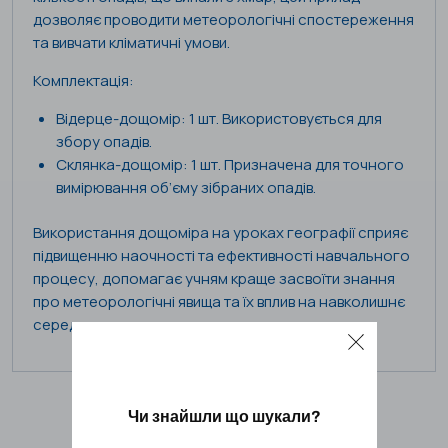
дозволяє проводити метеорологічні спостереження
та вивчати кліматичні умови.
Комплектація:
Відерце-дощомір: 1 шт. Використовується для
збору опадів.
Склянка-дощомір: 1 шт. Призначена для точного
вимірювання об’єму зібраних опадів.
Використання дощоміра на уроках географії сприяє
підвищенню наочності та ефективності навчального
процесу, допомагає учням краще засвоїти знання
про метеорологічні явища та їх вплив на навколишнє
середовище.
Чи знайшли що шукали?