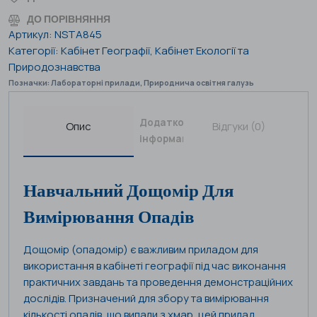
ДО ПОРІВНЯННЯ
Артикул:
NSTA845
Категорії:
Кабінет Географії
,
Кабінет Екології та
Природознавства
Позначки:
Лабораторні прилади
,
Природнича освітня галузь
Додаткова
Опис
Відгуки (0)
інформація
Навчальний Дощомір Для
Вимірювання Опадів
Дощомір (опадомір) є важливим приладом для
використання в кабінеті географії під час виконання
практичних завдань та проведення демонстраційних
дослідів. Призначений для збору та вимірювання
кількості опадів, що випали з хмар, цей прилад