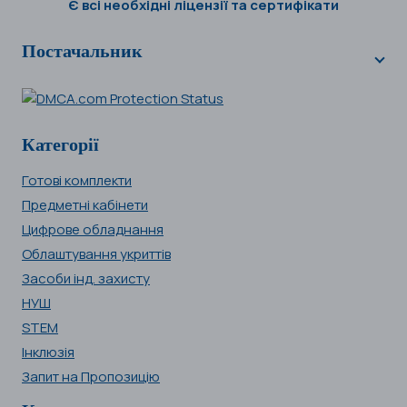
Є всі необхідні ліцензії та сертифікати
Постачальник
Категорії
Готові комплекти
Предметні кабінети
Цифрове обладнання
Облаштування укриттів
Засоби інд. захисту
НУШ
STEM
Інклюзія
Запит на Пропозицію