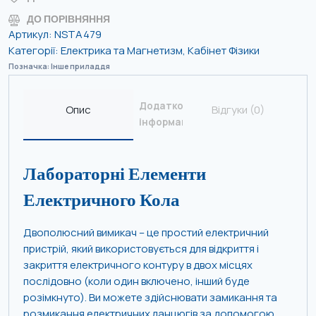
ДО ПОРІВНЯННЯ
Артикул:
NSTA479
Категорії:
Електрика та Магнетизм
,
Кабінет Фізики
Позначка:
Інше приладдя
Додаткова
Опис
Відгуки (0)
інформація
Лабораторні Елементи
Електричного Кола
Двополюсний вимикач – це простий електричний
пристрій, який використовується для відкриття і
закриття електричного контуру в двох місцях
послідовно (коли один включено, інший буде
розімкнуто). Ви можете здійснювати замикання та
розмикання електричних ланцюгів за допомогою