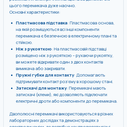
цього перемикача дуже наочно.
Основні характеристики:
Пластмасова підставка
: Пластмасова основа,
на якій розміщуються всі інші компоненти
перемикача є безпечною в електричному плані та
стійкою.
Ніж з рукояткою
: На пластмасовій підставці
розміщено ніж з рукояткою – рухаючи рукоятку,
ви можете відкривати один з двох контактів
вимикача або закривати.
Пружні губки для контакту
: Допомагають
підтримувати контакт роз’єму в хорошому стані.
Затискачі для монтажу
: Перемикачі мають
затискачі (клеми), які дозволяють підключати
електричні дроти або компоненти до перемикача.
Двополюсні перемикачі використовуються в різних
лабораторних дослідах та демонстраціях з
електродинаміки, де потрібно контролювати різні