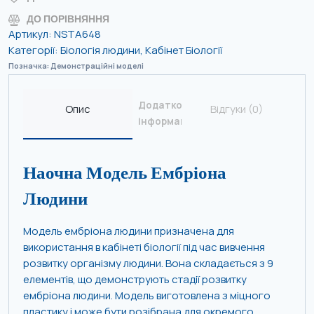
ДО ПОРІВНЯННЯ
Артикул:
NSTA648
Категорії:
Біологія людини
,
Кабінет Біології
Позначка:
Демонстраційні моделі
Додаткова
Опис
Відгуки (0)
інформація
Наочна Модель Ембріона
Людини
Модель ембріона людини призначена для
використання в кабінеті біології під час вивчення
розвитку організму людини. Вона складається з 9
елементів, що демонструють стадії розвитку
ембріона людини. Модель виготовлена з міцного
пластику і може бути розібрана для окремого