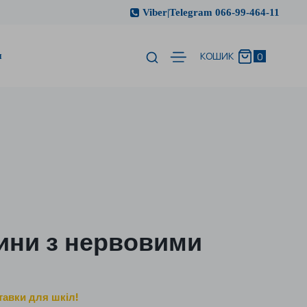
Viber|Telegram 066-99-464-11
и
0
КОШИК
ини з нервовими
тавки для шкіл!