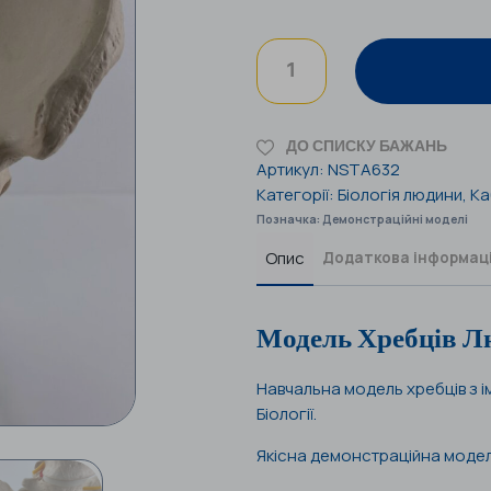
ДО СПИСКУ БАЖАНЬ
Артикул:
NSTA632
Категорії:
Біологія людини
,
Ка
Позначка:
Демонстраційні моделі
Опис
Додаткова інформац
Модель Хребців Л
Навчальна модель хребців з і
Біології.
Якісна демонстраційна модель