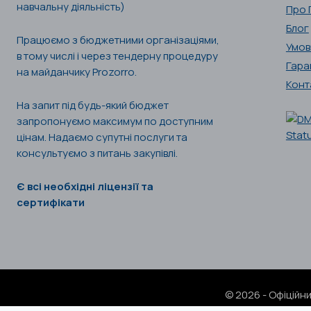
навчальну діяльність)
Про 
Блог
Працюємо з бюджетними організаціями,
Умов
в тому числі і через тендерну процедуру
Гара
на майданчику Prozorro.
Конт
На запит під будь-який бюджет
запропонуємо максимум по доступним
цінам. Надаємо супутні послуги та
консультуємо з питань закупівлі.
Є всі необхідні ліцензії та
сертифікати
© 2026 - Офіційн