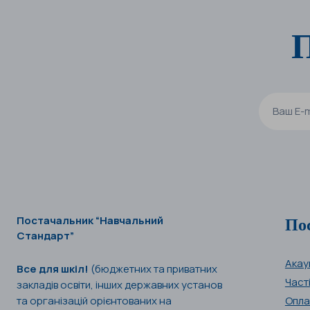
П
По
Постачальник “Навчальний
Стандарт”
Акау
Все для шкіл!
(бюджетних та приватних
Част
закладів освіти, інших державних установ
та організацій орієнтованих на
Опла