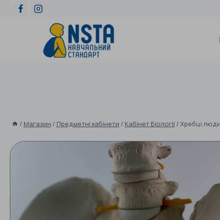
/
Магазин
/
Предметні кабінети
/
Кабінет Біології
/
Хребці люд