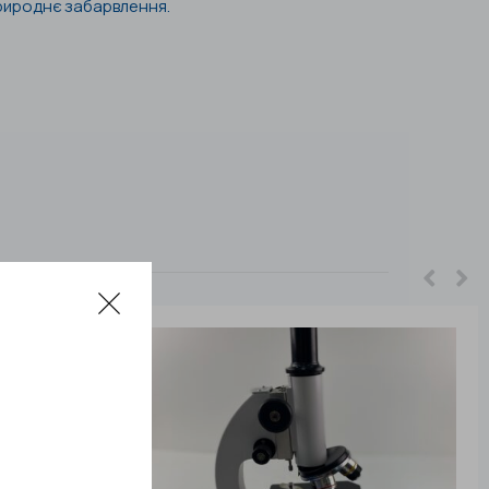
рироднє забарвлення.