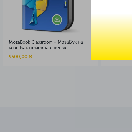
MozaBook Classroom – МозаБук на
Проєктор к
клас Багатомовна ліцензія...
309St
9500,00
₴
31500,00