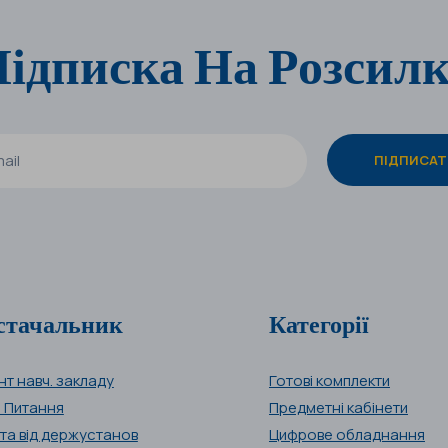
ідписка На Розсил
стачальник
Категорії
нт навч. закладу
Готові комплекти
і Питання
Предметні кабінети
та від держустанов
Цифрове обладнання