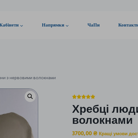
Кабінети
Напрямки
ЧаПи
Контакт
ини з нервовими волокнами





Хребці люд
волокнами
3700,00
₴
Кращі умови дос