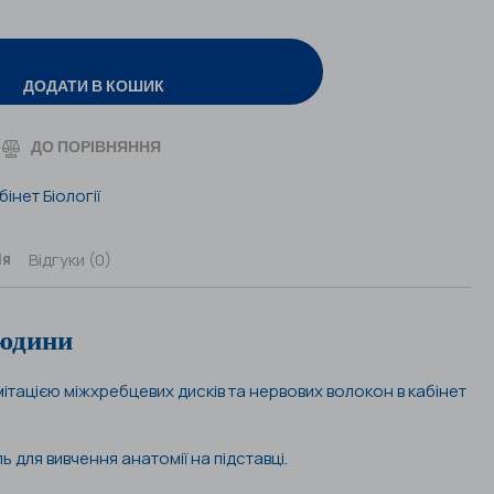
ДОДАТИ В КОШИК
ДО ПОРІВНЯННЯ
бінет Біології
Відгуки (0)
ія
юдини
мітацією міжхребцевих дисків та нервових волокон в кабінет
 для вивчення анатомії на підставці.