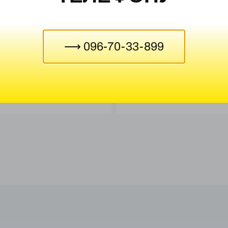
⟶ 096-70-33-899
ороткофокусний B-PRO
Гортань людини розбірна
2650,00
₴
₴