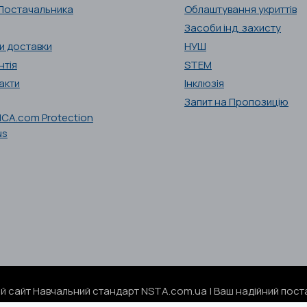
Постачальника
Облаштування укриттів
Засоби інд. захисту
и доставки
НУШ
нтія
STEM
акти
Інклюзія
Запит на Пропозицію
ий сайт Навчальний стандарт NSTA.com.ua | Ваш надійний поста