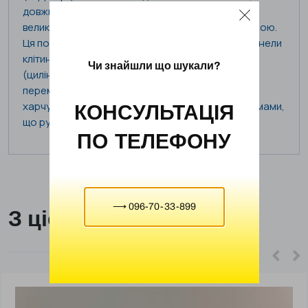
довжиною приблизно від 100 до 300 мікрон, з
великою круглою цитоплазматичною порожниною.
Ця порожнина містить ядро, вакуолі та інші органели
клітини. У Paramecium caudatum є довгий війок
Чи знайшли що шукали?
(циліндрічні вирости), які використовуються для
переміщення та отримання їжі. Він здатен
харчуватися бактеріями та іншими мікроорганізмами,
КОНСУЛЬТАЦІЯ
що рухаються у воді.
ПО ТЕЛЕФОНУ
⟶ 096-70-33-899
З цієї ж категорії