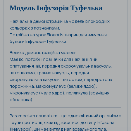
Модель Інфузорія Туфелька
Навчальна демонстраційна модель в природніх
кольорах з позначками.
Потрібна на урок Біологія тварин для вивчення
будови Інфузорії-Туфельки.
Велика демонстраційна модель.
Має всі потрібні позначки для навчання чи
опитування: вії, передня скорочувальна вакуоль,
цитоплазма, травна вакуоль, передня
скорочувальна вакуоль, цитостом, передротова
порожнина, макронуклеус (велике ядро),
мікронуклеус (мале ядро), пелликула (зовнішня
оболонка).
Paramecium caudatum – це одноклітинний організм з
групи протистів, який відноситься до типу Infusoria
(інфузорії). Він має вигляд напівовального тіла,