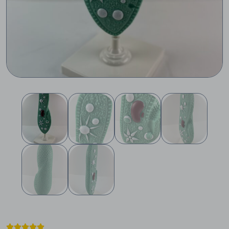




