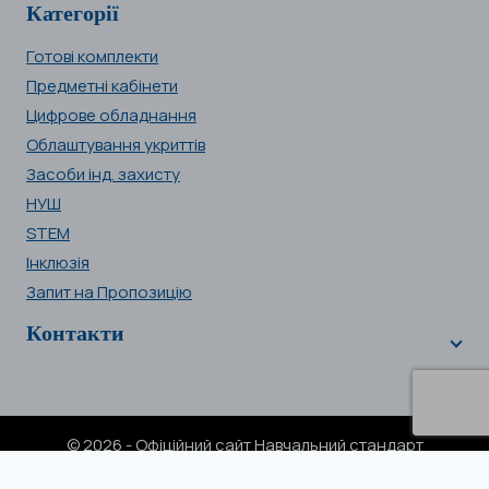
Категорії
Готові комплекти
Предметні кабінети
Цифрове обладнання
Облаштування укриттів
Засоби інд. захисту
НУШ
STEM
Інклюзія
Запит на Пропозицію
Контакти
© 2026 - Офіційний сайт Навчальний стандарт
NSTA.com.ua | Ваш надійний постачальник з 2019 р.