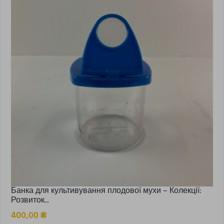
Банка для культивування плодової мухи – Колекції:
Розвиток...
400,00
₴