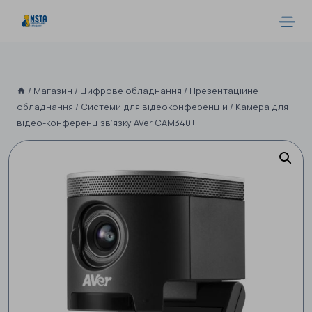
/
Магазин
/
Цифрове обладнання
/
Презентаційне
обладнання
/
Системи для відеоконференцій
/
Камера для
відео-конференц зв’язку AVer CAM340+