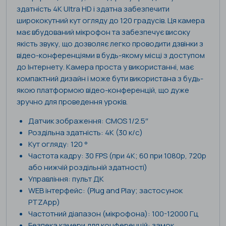
здатність 4K Ultra HD і здатна забезпечити
ширококутний кут огляду до 120 градусів. Ця камера
має вбудований мікрофон та забезпечує високу
якість звуку, що дозволяє легко проводити дзвінки з
відео-конференціями в будь-якому місці з доступом
до Інтернету. Камера проста у використанні, має
компактний дизайн і може бути використана з будь-
якою платформою відео-конференцій, що дуже
зручно для проведення уроків.
Датчик зображення: CMOS 1/2.5″
Роздільна здатність: 4K (30 к/с)
Кут огляду: 120 °
Частота кадру: 30 FPS (при 4K; 60 при 1080p, 720p
або нижчій роздільній здатності)
Управління: пульт ДК
WEB інтерфейс: (Plug and Play; застосунок
PTZApp)
Частотний діапазон (мікрофона): 100-12000 Гц
Безпека камери для конференцій: замок