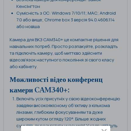
Кенсінгтон
Сумісність з ОС: Windows 7/10/11; MAC; Android
7.0 або вище; Chrome box 3 версія 94.0.4606.114
або новіша
Камера для ВКЗ CAM340+ це компактне рішення для
навчальних потреб. Просто розпакуйте, розкладіть
та підключіть камеру, щоб миттєво здійснити
відеозв’язок наступного покоління зі свого класу
або кабінету.
Можливості відео конференц
камери CAM340+:
Включіть усіх присутніх у свою відеоконференцію
завдяки високоякісному об’єктиву з кількома
лінзами, глибоким фокусуванням та дуже
широким кутом огляду 120°. Більше жодних
сумнівів, як розмістити учасників! У кадр увійдуть