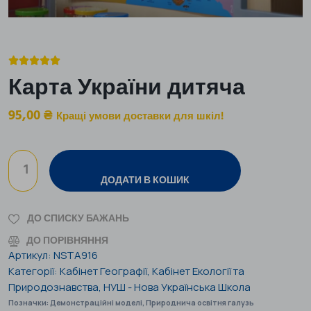





Карта України дитяча
95,00
₴
Кращі умови доставки для шкіл!
ДОДАТИ В КОШИК
ДО СПИСКУ БАЖАНЬ
ДО ПОРІВНЯННЯ
Артикул:
NSTA916
Категорії:
Кабінет Географії
,
Кабінет Екології та
Природознавства
,
НУШ - Нова Українська Школа
Позначки:
Демонстраційні моделі
,
Природнича освітня галузь