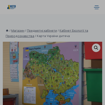
/
Магазин
/
Предметні кабінети
/
Кабінет Екології та
Природознавства
/
Карта України дитяча