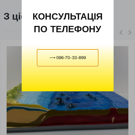
З цієї ж категорії
КОНСУЛЬТАЦІЯ
ПО ТЕЛЕФОНУ
⟶ 096-70-33-899