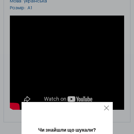
Мова: українська
Розмір: А1
Чи знайшли що шукали?