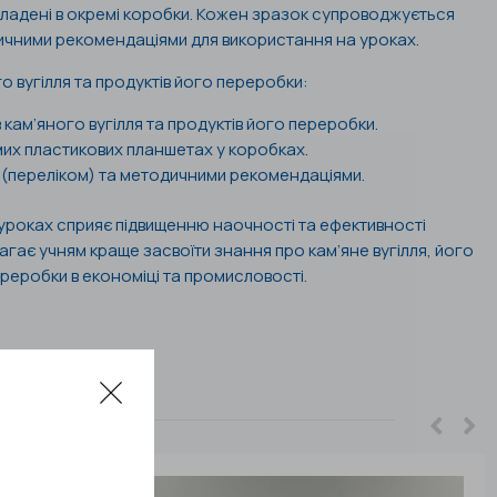
кладені в окремі коробки. Кожен зразок супроводжується
ичними рекомендаціями для використання на уроках.
о вугілля та продуктів його переробки:
 кам’яного вугілля та продуктів його переробки.
мих пластикових планшетах у коробках.
(переліком) та методичними рекомендаціями.
а уроках сприяє підвищенню наочності та ефективності
ає учням краще засвоїти знання про кам’яне вугілля, його
ереробки в економіці та промисловості.