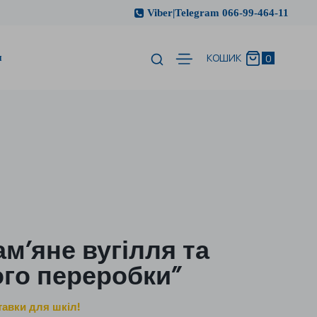
Viber|Telegram 066-99-464-11
и
0
КОШИК
ам’яне вугілля та
ого переробки”
тавки для шкіл!