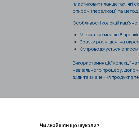
пластикових планшетах, які с
описом (переліком) та метод
Особливості колекції кам’яног
Містить не менше 8 зразків
Зразки розміщені на окре
Супроводжується описом 
Використання цієї колекції н
навчального процесу, допомаг
види та значення продуктів п
Чи знайшли що шукали?