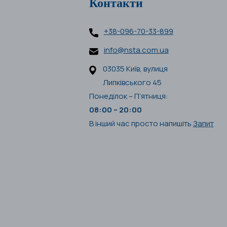
Контакти
+38-096-70-33-899
info@nsta.com.ua
03035 Київ, вулиця
Липківського 45
Понеділок – П’ятниця:
08:00 – 20:00
В інший час просто напишіть
Запит