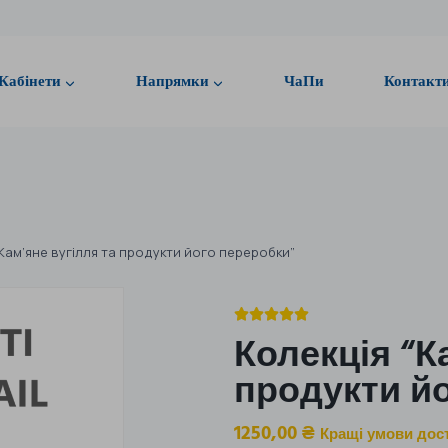
Кабінети
Напрямки
ЧаПи
Контакт
“Кам’яне вугілля та продукти його переробки”





Колекція “К
продукти й
1250,00
₴
Кращі умови дос