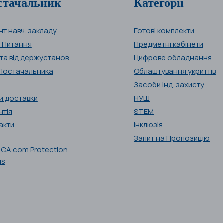
стачальник
Категорії
нт навч. закладу
Готові комплекти
і Питання
Предметні кабінети
та від держустанов
Цифрове обладнання
Постачальника
Облаштування укриттів
Засоби інд. захисту
и доставки
НУШ
нтія
STEM
акти
Інклюзія
Запит на Пропозицію