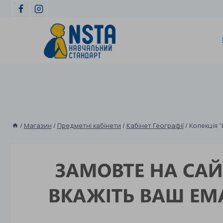
/
Магазин
/
Предметні кабінети
/
Кабінет Географії
/
Колекція 