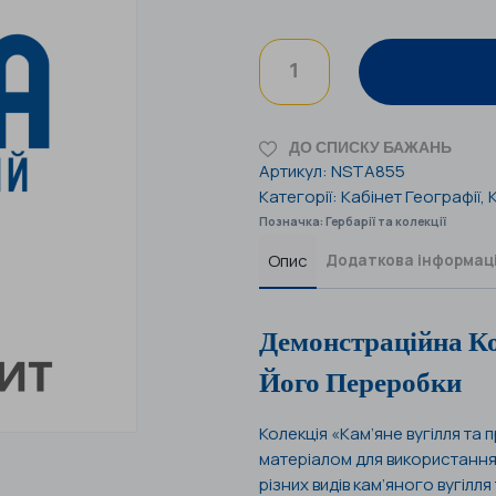
ДО СПИСКУ БАЖАНЬ
Артикул:
NSTA855
Категорії:
Кабінет Географії
,
Позначка:
Гербарії та колекції
Опис
Додаткова інформац
Демонстраційна Ко
Його Переробки
Колекція «Кам’яне вугілля та
матеріалом для використання в 
різних видів кам’яного вугілл