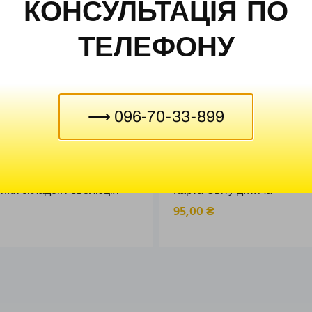
КОНСУЛЬТАЦІЯ ПО
ТЕЛЕФОНУ
⟶ 096-70-33-899
них складок і еволюція
Карта Світу дитяча
95,00
₴