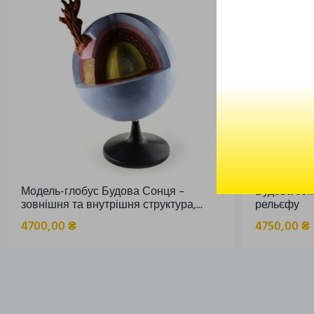
Модель-глобус Будова Сонця –
Будова зем
зовнішня та внутрішня структура,...
рельєфу
4700,00
₴
4750,00
₴