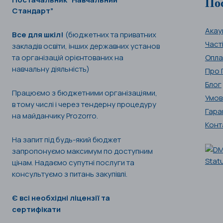
По
Стандарт”
Акау
Все для шкіл!
(бюджетних та приватних
Част
закладів освіти, інших державних установ
та організацій орієнтованих на
Опла
навчальну діяльність)
Про 
Блог
Працюємо з бюджетними організаціями,
Умов
в тому числі і через тендерну процедуру
Гара
на майданчику Prozorro.
Конт
На запит під будь-який бюджет
запропонуємо максимум по доступним
цінам. Надаємо супутні послуги та
консультуємо з питань закупівлі.
Є всі необхідні ліцензії та
сертифікати