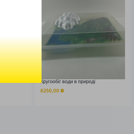
Кругообіг води в природі
6250,00
₴