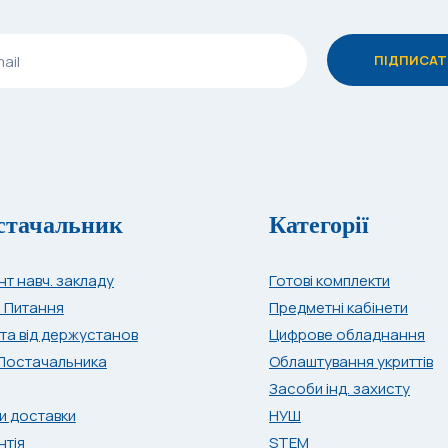
стачальник
Категорії
нт навч. закладу
Готові комплекти
і Питання
Предметні кабінети
та від держустанов
Цифрове обладнання
Постачальника
Облаштування укриттів
Засоби інд. захисту
и доставки
НУШ
нтія
STEM