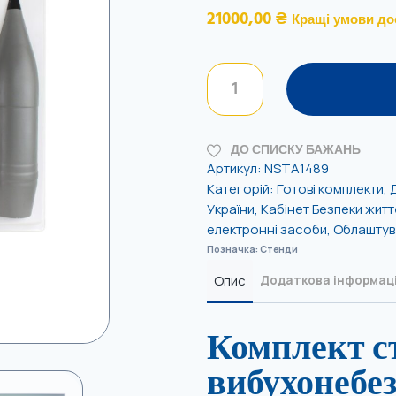
21000,00
₴
Кращі умови до
ДО СПИСКУ БАЖАНЬ
Артикул:
NSTA1489
Категорій:
Готові комплекти
,
України
,
Кабінет Безпеки житт
електронні засоби
,
Облаштува
Позначка:
Стенди
Опис
Додаткова інформац
Комплект с
вибухонебе