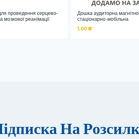
для проведення серцево-
Дошка аудиторна магнітн
а мозкової реанімації
стаціонарно-мобільна
1,00
₴
ідписка На Розсил