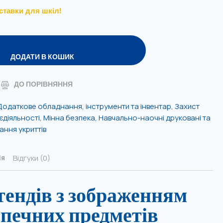
ставки для шкіл!
ДОДАТИ В КОШИК
ДО ПОРІВНЯННЯ
Додаткове обладнання, інструменти та інвентар
,
Захист
єдіяльності
,
Мінна безпека
,
Навчально-наочні друковані та
ння укриттів
Відгуки (0)
ія
тендів з зображенням
зпечних предметів