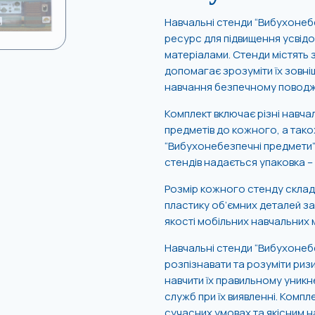
Навчальні стенди “Вибухонебез
ресурс для підвищення усвід
матеріалами. Стенди містять
допомагає зрозуміти їх зовніш
навчання безпечному поводже
Комплект включає різні навча
предметів до кожного, а тако
“Вибухонебезпечні предмети” 
стендів надається упаковка –
Розмір кожного стенду склада
пластику об’ємних деталей заб
якості мобільних навчальних м
Навчальні стенди “Вибухонеб
розпізнавати та розуміти риз
навчити їх правильному уникн
служб при їх виявленні. Комп
сучасних умовах та якісним н