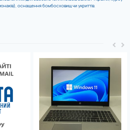
юнаків), оснащення бомбосховищ чи укриттів.