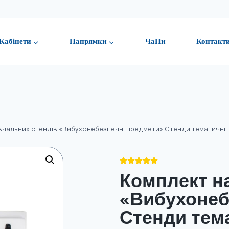
Кабінети
Напрямки
ЧаПи
Контакт
вчальних стендів «Вибухонебезпечні предмети» Стенди тематичні





Комплект н
«Вибухонеб
Стенди тем