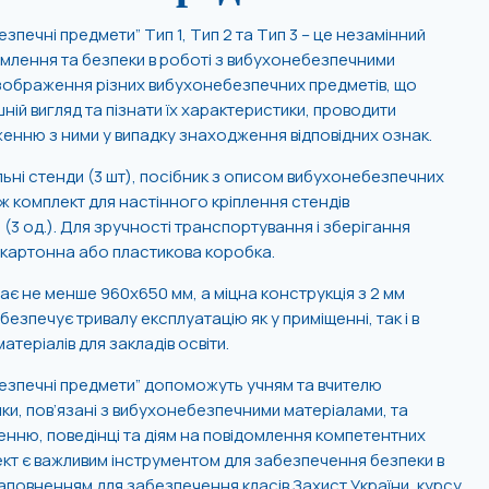
печні предмети” Тип 1, Тип 2 та Тип 3 – це незамінний
омлення та безпеки в роботі з вибухонебезпечними
 зображення різних вибухонебезпечних предметів, що
ній вигляд та пізнати їх характеристики, проводити
нню з ними у випадку знаходження відповідних ознак.
льні стенди (3 шт), посібник з описом вибухонебезпечних
ж комплект для настінного кріплення стендів
(3 од.). Для зручності транспортування і зберігання
 картонна або пластикова коробка.
є не менше 960х650 мм, а міцна конструкція з 2 мм
езпечує тривалу експлуатацію як у приміщенні, так і в
атеріалів для закладів освіти.
езпечні предмети” допоможуть учням та вчителю
ики, пов’язані з вибухонебезпечними матеріалами, та
енню, поведінці та діям на повідомлення компетентних
лект є важливим інструментом для забезпечення безпеки в
аповненням для забезпечення класів Захист України, курсу