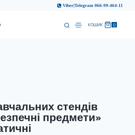
Viber|Telegram 066-99-464-11
и
0
КОШИК
авчальних стендів
езпечні предмети»
атичні