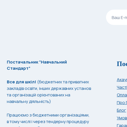
По
Постачальник “Навчальний
Стандарт”
Акау
Все для шкіл!
(бюджетних та приватних
Част
закладів освіти, інших державних установ
та організацій орієнтованих на
Опла
навчальну діяльність)
Про 
Блог
Працюємо з бюджетними організаціями,
Умов
в тому числі і через тендерну процедуру
Гара