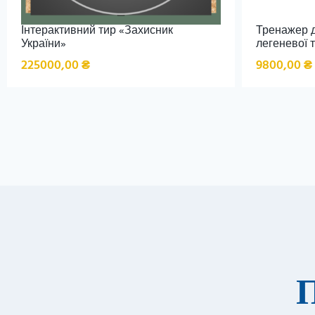
Інтерактивний тир «Захисник
Тренажер 
України»
легеневої т
225000,00
₴
9800,00
₴
П