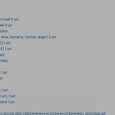
тний 2 шт.
й 2 шт.
типу:
лом, лопата, топор, відро 2 шт.
) 1 шт.
) 1 шт.
шт.
пеки:
1 шт.
т.
1 шт.
шт) 1 шт.
ка 1 шт.
есурсом для забезпечення пожежної безпеки, допомагає