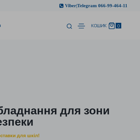
Viber|Telegram 066-99-464-11
и
0
КОШИК
бладнання для зони
езпеки
ставки для шкіл!