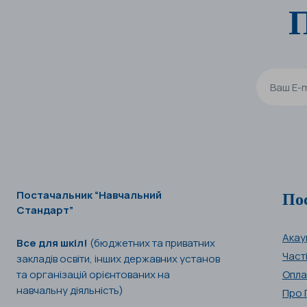
П
По
Постачальник “Навчальний
Стандарт”
Акау
Все для шкіл!
(бюджетних та приватних
Част
закладів освіти, інших державних установ
та організацій орієнтованих на
Опла
навчальну діяльність)
Про 