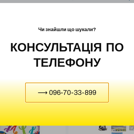
забезпечити швидке та ефект
забезпечити безпеку людей та
засобів, комплект обладнання
випадку небезпечних ситуацій
Чи знайшли що шукали?
КОНСУЛЬТАЦІЯ ПО
ТЕЛЕФОНУ
⟶ 096-70-33-899