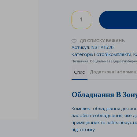
ДО СПИСКУ БАЖАНЬ
Артикул:
NSTA1526
Категорії:
Готові комплекти
,
К
Позначка:
Соціальна і здоров'язбере
Опис
Додаткова інформац
Обладнання В Зон
Комплект обладнання для зон
засобів та обладнання, яке д
приміщеннях та забезпечує н
підготовку.