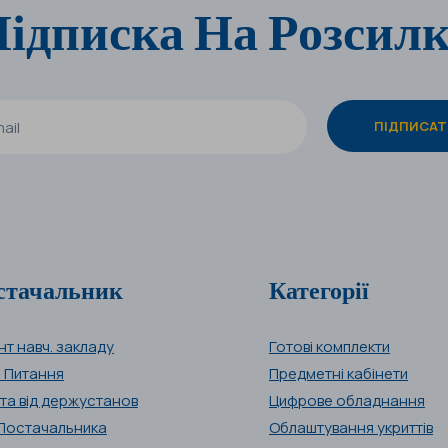
ідписка На Розсил
стачальник
Категорії
нт навч. закладу
Готові комплекти
і Питання
Предметні кабінети
та від держустанов
Цифрове обладнання
Постачальника
Облаштування укриттів