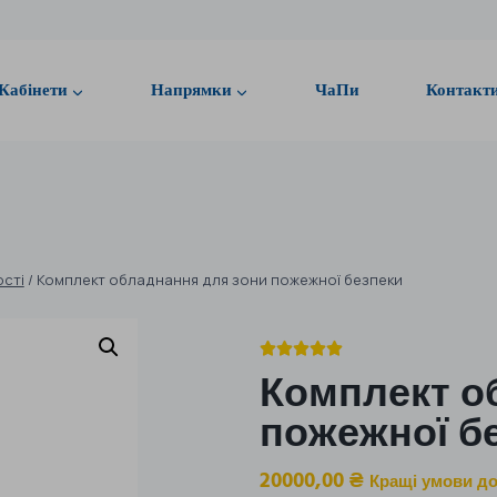
Кабінети
Напрямки
ЧаПи
Контакт
ості
/
Комплект обладнання для зони пожежної безпеки





Комплект о
пожежної б
20000,00
₴
Кращі умови до