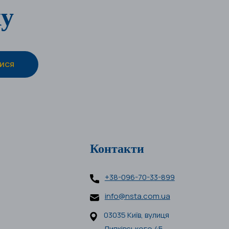
ку
Контакти
+38-096-70-33-899
info@nsta.com.ua
03035 Київ, вулиця
Липківського 45