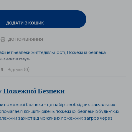
ДОДАТИ В КОШИК
ДО ПОРІВНЯННЯ
абінет Безпеки життєдіяльності
,
Пожежна безпека
жна освітня галузь
Відгуки (0)
ія
у Пожежної Безпеки
и пожежної безпеки – це набір необхідних навчальних
опомагає підвищити рівень пожежної безпеки в будь-яких
алежний захист від можливих пожежних загроз через