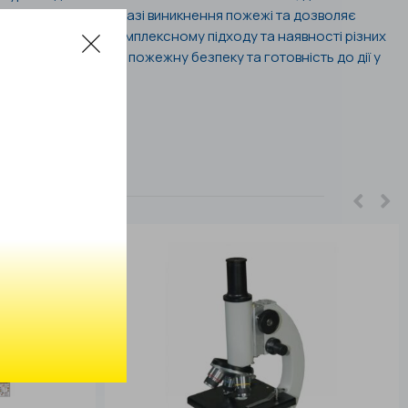
ивне реагування у разі виникнення пожежі та дозволяє
 майна. Завдяки комплексному підходу та наявності різних
 забезпечує повну пожежну безпеку та готовність до дії у
.