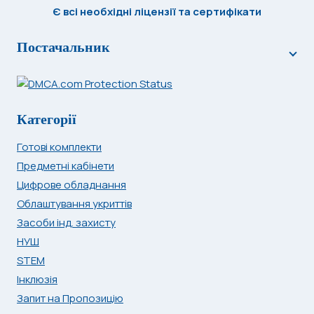
Є всі необхідні ліцензії та сертифікати
Постачальник
Категорії
Готові комплекти
Предметні кабінети
Цифрове обладнання
Облаштування укриттів
Засоби інд. захисту
НУШ
STEM
Інклюзія
Запит на Пропозицію