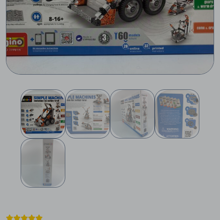




