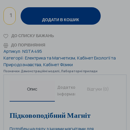
ДОДАТИ В КОШИК
ДО СПИСКУ БАЖАНЬ
ДО ПОРІВНЯННЯ
Артикул:
NSTA495
Категорії:
Електрика та Магнетизм
,
Кабінет Екології та
Природознавства
,
Кабінет Фізики
Позначки:
Демонстраційні моделі
,
Лабораторні прилади
Додаткова
Опис
Відгуки (0)
інформація
Підковоподібний Магніт
Потрібен на ряду з іншими магнітами для