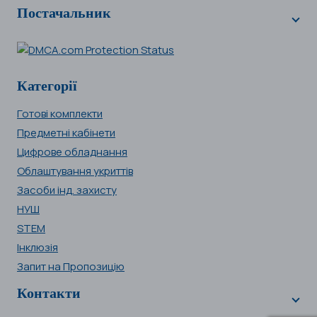
Постачальник
Категорії
Готові комплекти
Предметні кабінети
Цифрове обладнання
Облаштування укриттів
Засоби інд. захисту
НУШ
STEM
Інклюзія
Запит на Пропозицію
Контакти