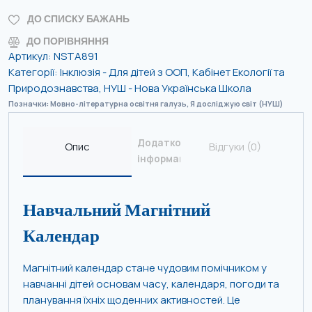
ДО СПИСКУ БАЖАНЬ
ДО ПОРІВНЯННЯ
Артикул:
NSTA891
Категорії:
Інклюзія - Для дітей з ООП
,
Кабінет Екології та
Природознавства
,
НУШ - Нова Українська Школа
Позначки:
Мовно-літературна освітня галузь
,
Я досліджую світ (НУШ)
Додаткова
Опис
Відгуки (0)
інформація
Навчальний Магнітний
Календар
Магнітний календар стане чудовим помічником у
навчанні дітей основам часу, календаря, погоди та
планування їхніх щоденних активностей. Це