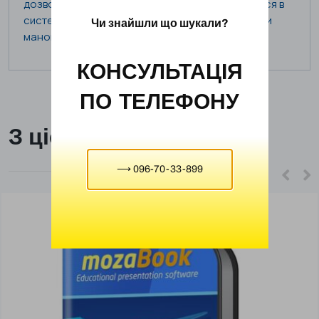
дозволяє візуалізувати процеси, що відбуваються в
системі та допомагає зрозуміти принцип роботи
Чи знайшли що шукали?
манометра.
КОНСУЛЬТАЦІЯ
ПО ТЕЛЕФОНУ
З цієї ж категорії
⟶ 096-70-33-899