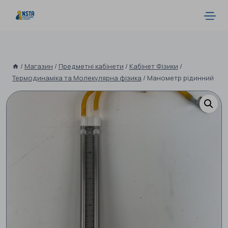
/
Магазин
/
Предметні кабінети
/
Кабінет Фізики
/
Термодинаміка та Молекулярна фізика
/
Манометр рідинний