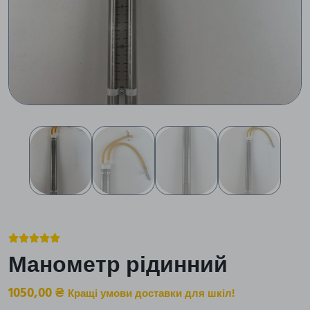





Манометр рідинний
1050,00
₴
Кращі умови доставки для шкіл!