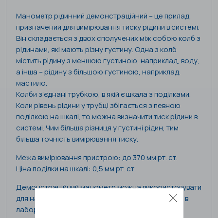
Манометр рідинний демонстраційний – це прилад,
призначений для вимірювання тиску рідини в системі.
Він складається з двох сполучених між собою колб з
рідинами, які мають різну густину. Одна з колб
містить рідину з меншою густиною, наприклад, воду,
а інша – рідину з більшою густиною, наприклад,
мастило.
Колби з’єднані трубкою, в якій є шкала з поділками.
Коли рівень рідини у трубці збігається з певною
поділкою на шкалі, то можна визначити тиск рідини в
системі. Чим більша різниця у густині рідин, тим
більша точність вимірювання тиску.
Межа вимірювання пристрою: до 370 мм рт. ст.
Ціна поділки на шкалі: 0,5 мм рт. ст.
Демонстраційний манометр можна використовувати
для навчання учнів фізики або для використання в
лабораторії для проведення досліджень. Він