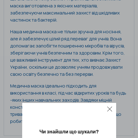
маска виготовлена ​​з якісних матеріалів,
забезпечуючи максимальний захист від шкідливих
частинок та бактерій.
Наша медична маска не тільки зручна для носіння,
але й забезпечує цілий ряд переваг для учнів. Вона
допомагає запобігти поширенню мікробів та вірусів,
зберігаючи учнів безпечним та здоровим. Крім того,
це важливий інструмент для тих, хто вивчає Захист
України, оскільки це дозволяє учням продовжувати
свою освіту безпечно та без перерви.
Медична маска ідеально підходить для
використання в класі, під час відкритих уроків та будь
-яких інших навчальних заходів. Завдяки міцній
конструкції медична маска призначена для
тривалого використання протягом двох годин, що
робить її економічно вигідним рішенням.
Чи знайшли що шукали?