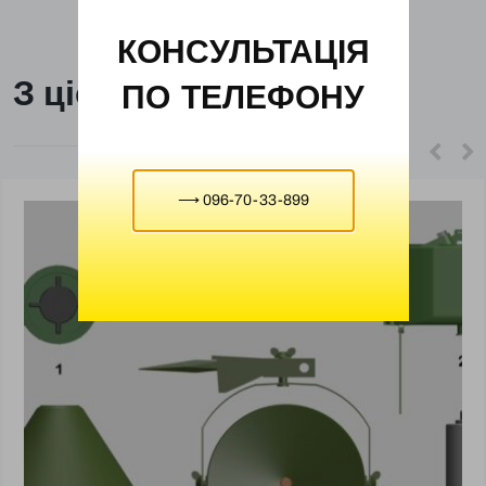
КОНСУЛЬТАЦІЯ
З цієї ж категорії
ПО ТЕЛЕФОНУ
⟶ 096-70-33-899