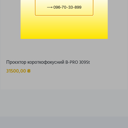
⟶ 096-70-33-899
Проєктор короткофокусний B-PRO 309St
31500,00
₴