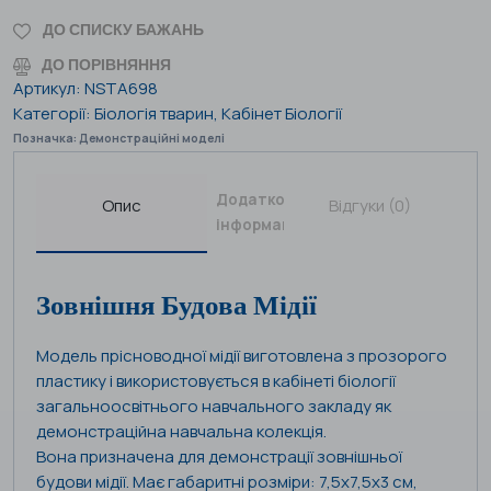
ДО СПИСКУ БАЖАНЬ
ДО ПОРІВНЯННЯ
Артикул:
NSTA698
Категорії:
Біологія тварин
,
Кабінет Біології
Позначка:
Демонстраційні моделі
Додаткова
Опис
Відгуки (0)
інформація
Зовнішня Будова Мідії
Модель прісноводної мідії виготовлена ​​з прозорого
пластику і використовується в кабінеті біології
загальноосвітнього навчального закладу як
демонстраційна навчальна колекція.
Вона призначена для демонстрації зовнішньої
будови мідії. Має габаритні розміри: 7,5х7,5х3 см,