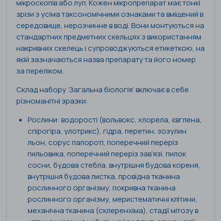
мікроскопів або луп. Кожен мікропрепарат має тонкі
зрізи з усіма таксономічними ознаками та вміщений в
середовище, нерозчинне в воді. Вони монтуються на
стандартних предметних скельцях з використанням
накривних скелець і супроводжуються етикеткою, на
якій зазначаються назва препарату та його номер
за переліком.
Склад набору ‘Загальна біологія’ включає в себе
різноманітні зразки:
Рослини: водорості (вольвокс, хлорела, євглена,
спірогіра, улотрикс), гідра, перетин, зозулин
льон, сорус папороті, поперечний переріз
пильовика, поперечний переріз зав’язі, пилок
сосни, будова стебла, внутрішня будова кореня,
внутрішня будова листка, провідна тканина
рослинного організму, покривна тканина
рослинного організму, меристематичні клітини,
механічна тканина (склеренхіма), стадії мітозу в