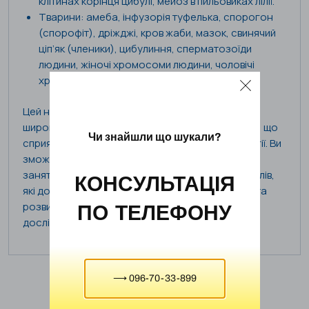
клітинах корінця цибулі, мейоз в пильовиках лілії.
Тварини: амеба, інфузорія туфелька, спорогон
(спорофіт), дріжджі, кров жаби, мазок, свинячий
ціп’як (членики), цибулиння, сперматозоїди
людини, жіночі хромосоми людини, чоловічі
хромосоми людини, хромосоми дрозофіли.
Цей набір дозволяє вчителям та учням вивчати
широкий спектр біологічних об’єктів та процесів, що
Чи знайшли що шукали?
сприяє поглибленню знань та розумінню біології. Ви
зможете проводити дослідження та практичні
заняття з великою кількістю навчальних матеріалів,
КОНСУЛЬТАЦІЯ
які допоможуть збільшити інтерес до цієї науки та
розвивати навички мікроскопії та лабораторних
ПО ТЕЛЕФОНУ
досліджень.
⟶ 096-70-33-899