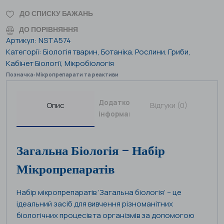
ДО СПИСКУ БАЖАНЬ
ДО ПОРІВНЯННЯ
Артикул:
NSTA574
Категорії:
Біологія тварин
,
Ботаніка. Рослини. Гриби
,
Кабінет Біології
,
Мікробіологія
Позначка:
Мікропрепарати та реактиви
Додаткова
Опис
Відгуки (0)
інформація
Загальна Біологія – Набір
Мікропрепаратів
Набір мікропрепаратів ‘Загальна біологія’ – це
ідеальний засіб для вивчення різноманітних
біологічних процесів та організмів за допомогою