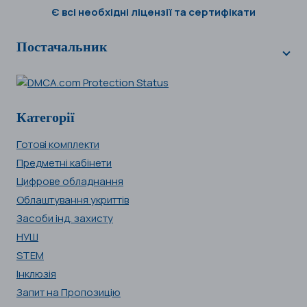
Є всі необхідні ліцензії та сертифікати
Постачальник
Категорії
Готові комплекти
Предметні кабінети
Цифрове обладнання
Облаштування укриттів
Засоби інд. захисту
НУШ
STEM
Інклюзія
Запит на Пропозицію