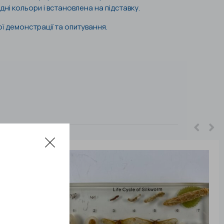
ні кольори і встановлена на підставку.
ї демонстрації та опитування.