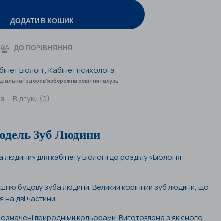
ДОДАТИ В КОШИК
ДО ПОРІВНЯННЯ
бінет Біології
,
Кабінет психолога
ціальна і здоров'язбережна освітня галузь
Відгуки (0)
ія
одель Зуб Людини
людини» для кабінету Біології до розділу «Біологія
ішню будову зуба людини. Великий корінний зуб людини, що
 на дві частини.
позначені природніми кольорами. Виготовлена з якісного