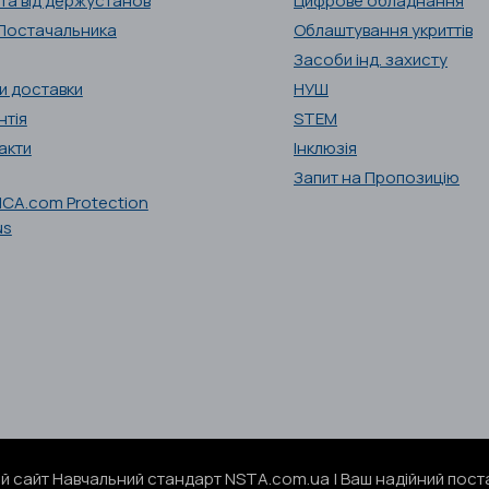
та від держустанов
Цифрове обладнання
Постачальника
Облаштування укриттів
Засоби інд. захисту
и доставки
НУШ
нтія
STEM
акти
Інклюзія
Запит на Пропозицію
ий сайт Навчальний стандарт NSTA.com.ua | Ваш надійний поста