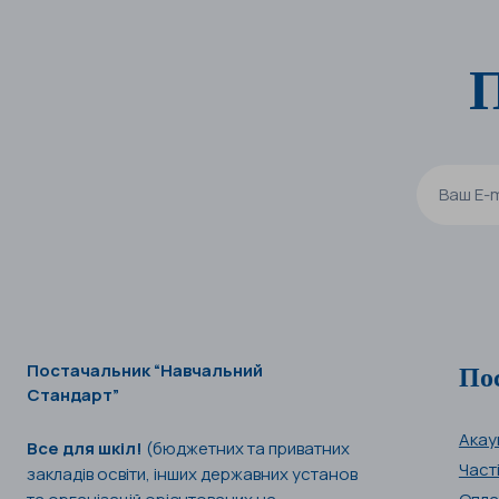
П
По
Постачальник “Навчальний
Стандарт”
Акау
Все для шкіл!
(бюджетних та приватних
Част
закладів освіти, інших державних установ