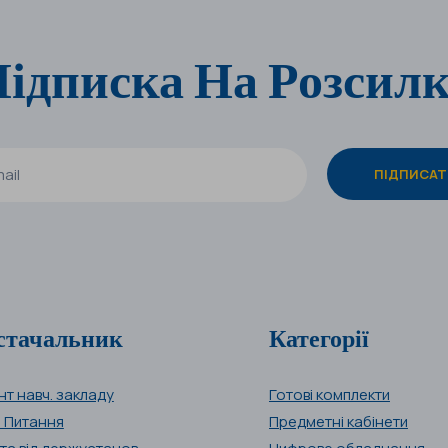
ідписка На Розсил
стачальник
Категорії
нт навч. закладу
Готові комплекти
і Питання
Предметні кабінети