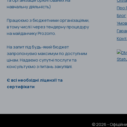
та організацій орієнтованих на
Опла
навчальну діяльність)
Про 
Блог
Працюємо з бюджетними організаціями,
Умов
в тому числі і через тендерну процедуру
Гара
на майданчику Prozorro.
Конт
На запит під будь-який бюджет
запропонуємо максимум по доступним
цінам. Надаємо супутні послуги та
консультуємо з питань закупівлі.
Є всі необхідні ліцензії та
сертифікати
© 2026 - Офіційн