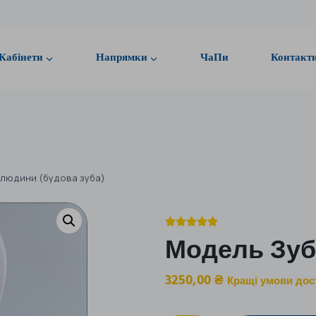
Кабінети
Напрямки
ЧаПи
Контакт
 людини (будова зуба)





Модель Зуб
3250,00
₴
Кращі умови дос