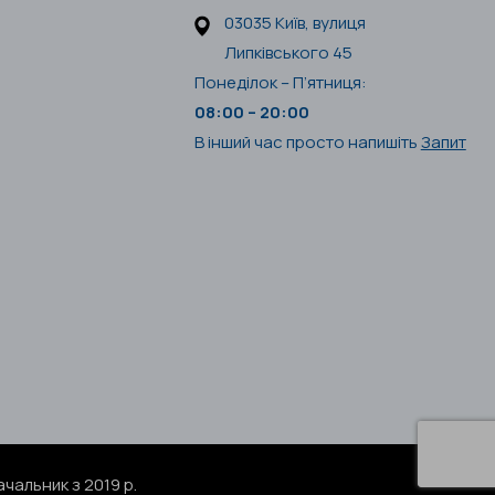
03035 Київ, вулиця
Липківського 45
Понеділок – П’ятниця:
08:00 – 20:00
В інший час просто напишіть
Запит
чальник з 2019 р.