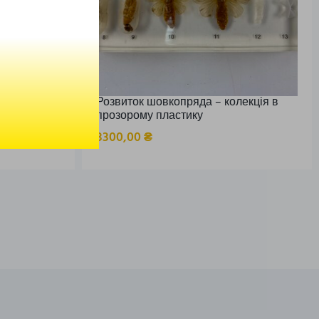
Розвиток шовкопряда – колекція в
прозорому пластику
и
3300,00
₴