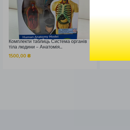
Комплекти таблиць Система органів
Верхня та 
тіла людини – Анатомія...
Гігієна зубів
1500,00
₴
3900,00
₴