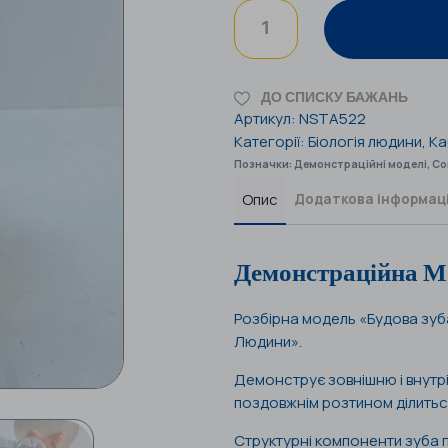
ДО СПИСКУ БАЖАНЬ
Артикул:
NSTA522
Категорії:
Біологія людини
,
Ка
Позначки:
Демонстраційні моделі
,
Со
Опис
Додаткова інформац
Демонстраційна М
Розбірна модель «Будова зуба 
Людини».
Демонструє зовнішню і внутр
поздовжнім розтином ділиться
Структурні компоненти зуба 