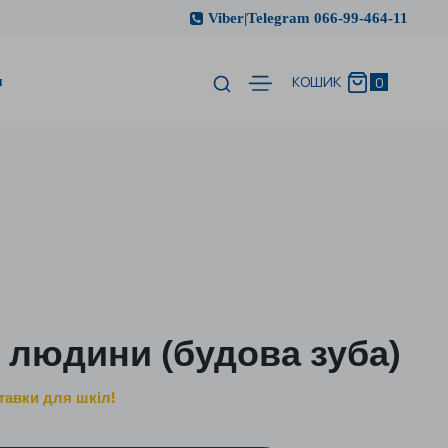
Viber|Telegram 066-99-464-11
и
0
КОШИК
 людини (будова зуба)
тавки для шкіл!