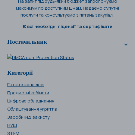
На запит під будь-який бюджет запропонуємо
максимум по доступним цінам. Надаємо супутні
послуги та консультуємо з питань закупівлі.
Є всі необхідні ліцензії та сертифікати
Постачальник
Категорії
Готові комплекти
Предметні кабінети
Цифрове обладнання
Облаштування укриттів
Засоби інд. захисту
НУШ
STEM