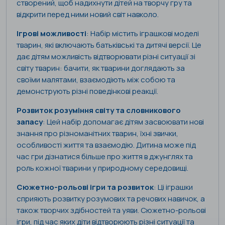
створений, щоб надихнути дітей на творчу гру та
відкрити перед ними новий світ навколо.
Ігрові можливості
: Набір містить іграшкові моделі
тварин, які включають батьківські та дитячі версії. Це
дає дітям можливість відтворювати різні ситуації зі
світу тварин: бачити, як тварини доглядають за
своїми малятами, взаємодіють між собою та
демонструють різні поведінкові реакції.
Розвиток розуміння світу та словникового
запасу
: Цей набір допомагає дітям засвоювати нові
знання про різноманітних тварин, їхні звички,
особливості життя та взаємодію. Дитина може під
час гри дізнатися більше про життя в джунглях та
роль кожної тварини у природному середовищі.
Сюжетно-рольові ігри та розвиток
: Ці іграшки
сприяють розвитку розумових та речових навичок, а
також творчих здібностей та уяви. Сюжетно-рольові
ігри, під час яких діти відтворюють різні ситуації та