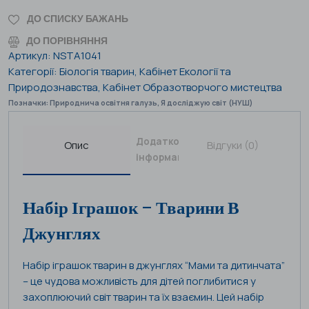
ДО СПИСКУ БАЖАНЬ
ДО ПОРІВНЯННЯ
Артикул:
NSTA1041
Категорії:
Біологія тварин
,
Кабінет Екології та
Природознавства
,
Кабінет Образотворчого мистецтва
Позначки:
Природнича освітня галузь
,
Я досліджую світ (НУШ)
Додаткова
Опис
Відгуки (0)
інформація
Набір Іграшок – Тварини В
Джунглях
Набір іграшок тварин в джунглях “Мами та дитинчата”
– це чудова можливість для дітей поглибитися у
захоплюючий світ тварин та їх взаємин. Цей набір