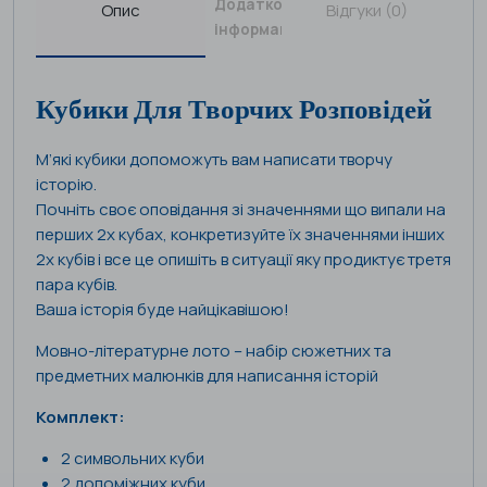
Додаткова
Опис
Відгуки (0)
інформація
Кубики Для Творчих Розповідей
М’які кубики допоможуть вам написати творчу
історію.
Почніть своє оповідання зі значеннями що випали на
перших 2х кубах, конкретизуйте їх значеннями інших
2х кубів і все це опишіть в ситуації яку продиктує третя
пара кубів.
Ваша історія буде найцікавішою!
Мовно-літературне лото – набір сюжетних та
предметних малюнків для написання історій
Комплект:
2 символьних куби
2 допоміжних куби