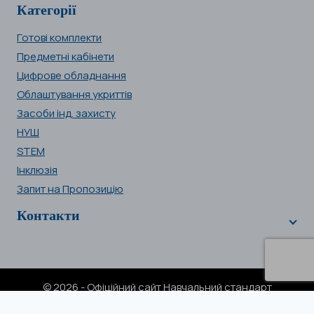
Категорії
Готові комплекти
Предметні кабінети
Цифрове обладнання
Облаштування укриттів
Засоби інд. захисту
НУШ
STEM
Інклюзія
Запит на Пропозицію
Контакти
© 2026 - Офіційний сайт Навчальний стандарт
NSTA.com.ua | Ваш надійний постачальник з 2019 р.