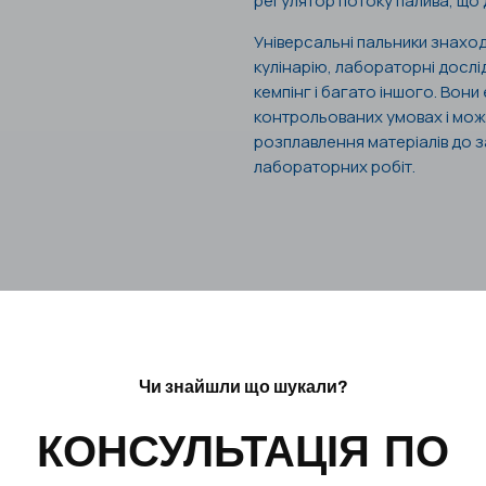
регулятор потоку палива, що
Універсальні пальники знахо
кулінарію, лабораторні дослі
кемпінг і багато іншого. Вон
контрольованих умовах і можут
розплавлення матеріалів до 
лабораторних робіт.
Чи знайшли що шукали?
КОНСУЛЬТАЦІЯ ПО