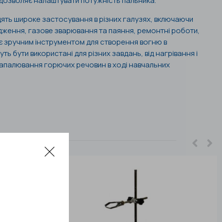
 дозволяє налаштувати потужність пальника.
дять широке застосування в різних галузях, включаючи
дження, газове зварювання та паяння, ремонтні роботи,
и є зручним інструментом для створення вогню в
ь бути використані для різних завдань, від нагрівання і
запалювання горючих речовин в ході навчальних