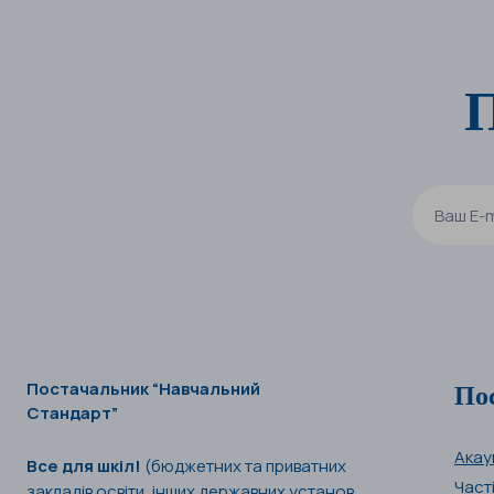
П
По
Постачальник “Навчальний
Стандарт”
Акау
Все для шкіл!
(бюджетних та приватних
Част
закладів освіти, інших державних установ