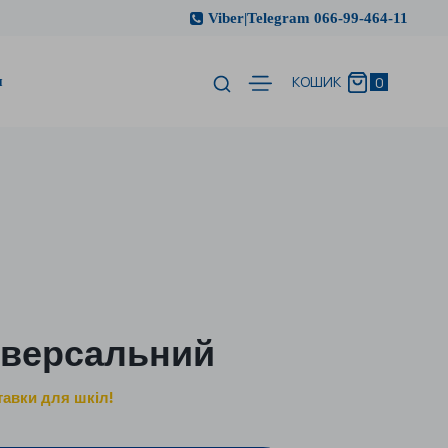
Viber|Telegram 066-99-464-11
и
0
КОШИК
іверсальний
тавки для шкіл!