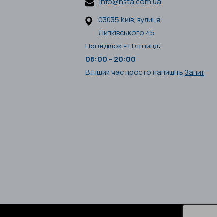
info@nsta.com.ua
03035 Київ, вулиця
Липківського 45
Понеділок – П’ятниця:
08:00 – 20:00
В інший час просто напишіть
Запит