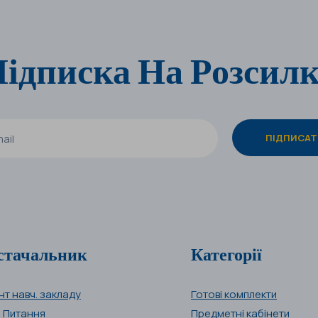
ідписка На Розсил
стачальник
Категорії
нт навч. закладу
Готові комплекти
і Питання
Предметні кабінети