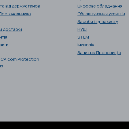
та від держустанов
Цифрове обладнання
Постачальника
Облаштування укриттів
Засоби інд. захисту
и доставки
НУШ
нтія
STEM
акти
Інклюзія
Запит на Пропозицію