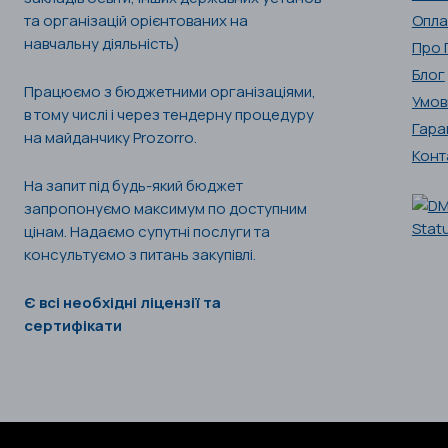
та організацій орієнтованих на
Опла
навчальну діяльність)
Про 
Блог
Працюємо з бюджетними організаціями,
Умов
в тому числі і через тендерну процедуру
Гара
на майданчику Prozorro.
Конт
На запит під будь-який бюджет
запропонуємо максимум по доступним
цінам. Надаємо супутні послуги та
консультуємо з питань закупівлі.
Є всі необхідні ліцензії та
сертифікати