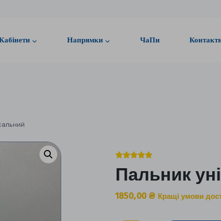
Кабінети
Напрямки
ЧаПи
Контакт
сальний





Пальник ун
1850,00
₴
Кращі умови дос