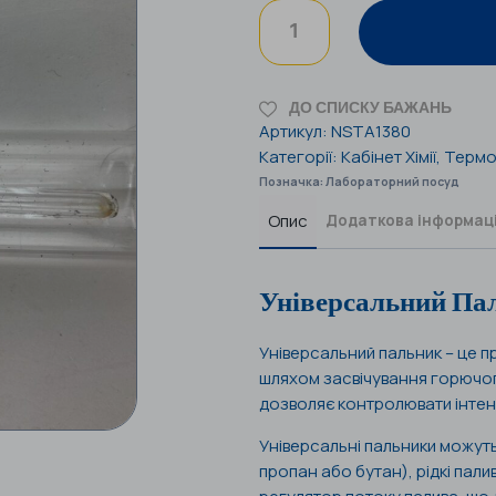
ДО СПИСКУ БАЖАНЬ
Артикул:
NSTA1380
Категорії:
Кабінет Хімії
,
Термо
Позначка:
Лабораторний посуд
Опис
Додаткова інформац
Універсальний Па
Універсальний пальник – це п
шляхом засвічування горючого
дозволяє контролювати інтенс
Універсальні пальники можуть
пропан або бутан), рідкі пал