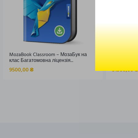
MozaBook Classroom – МозаБук на
Проєктор к
клас Багатомовна ліцензія...
309St
9500,00
₴
31500,00