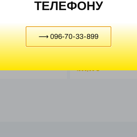
ТЕЛЕФОНУ
⟶ 096-70-33-899
ороткофокусний B-PRO
Кристалічна гратка Графіт
демонстраційна
₴
1600,00
₴