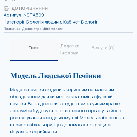
ДО ПОРІВНЯННЯ
Артикул:
NSTA599
Категорії:
Біологія людини
,
Кабінет Біології
Позначка:
Демонстраційні моделі
Додаткова
Опис
Відгуки (0)
інформація
Модель Людської Печінки
Модель печінки людини є корисним навчальним
обладнанням для вивчення анатомії та функцій
печінки. Вона дозволяє студентам та учням краще
зрозуміти будову цього важливого органу та його
розташування в людському тілі. Модель забарвлена
в природні кольори, що допомагає покращити
візуальне сприйняття.