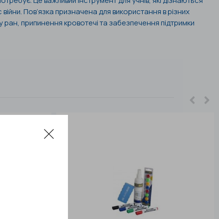
потребує. Це важливий інструмент для учнів, які дізнаються
 війни. Пов’язка призначена для використання в різних
у ран, припинення кровотечі та забезпечення підтримки