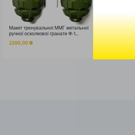
Макет тренувальної ММГ метальної
«Вибухонеб
ручної осколкової гранати Ф-1...
навчальний
2200,00
₴
7200,00
₴