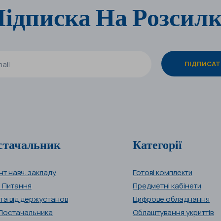
ідписка На Розсил
стачальник
Категорії
нт навч. закладу
Готові комплекти
і Питання
Предметні кабінети
та від держустанов
Цифрове обладнання
Постачальника
Облаштування укриттів