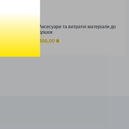
ня навичок
Аксесуари та витратні матеріали до
кладної
дошок
400,00
₴