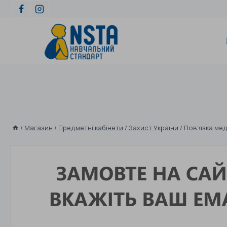
/
Магазин
/
Предметні кабінети
/
Захист України
/
Пов’язка ме