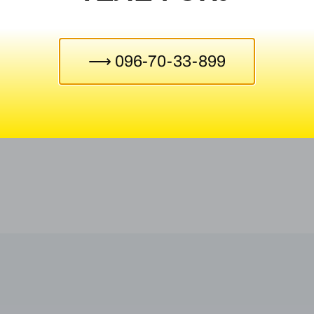
⟶ 096-70-33-899
езпечні предмети»
Манекен для відпрацюван
 стенд Тип 2
надання розширеної невід
допомоги...
75000,00
₴