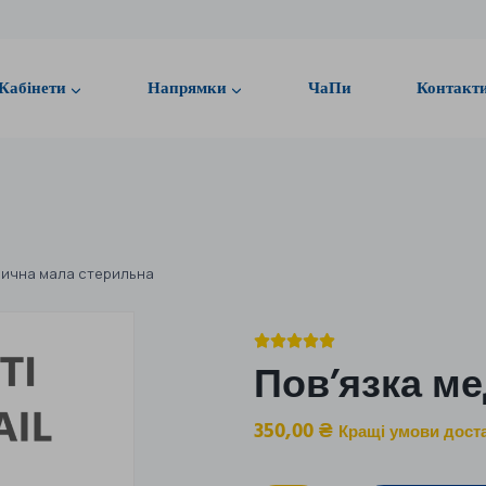
Кабінети
Напрямки
ЧаПи
Контакт
дична мала стерильна





Пов’язка м
350,00
₴
Кращі умови дост