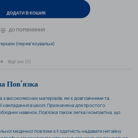
ДОДАТИ В КОШИК
ДО ПОРІВНЯННЯ
еріали (перевʼязувальні)
Відгуки (0)
ія
а Пов’язка
​з високоякісних матеріалів, які є довговічними та
її накладання в школі. Призначена для простого
бхідних навичок. Пов’язка також легка і компактна, що
ної медичної пов’язки є її здатність надавати негайну