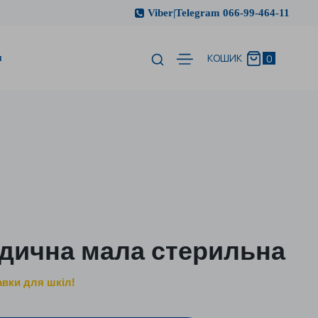
Viber|Telegram 066-99-464-11
и
0
КОШИК
едична мала стерильна
авки для шкіл!