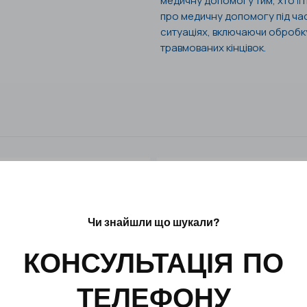
медичну допомогу тим, хто її 
про медичну допомогу під час
ситуаціях, включаючи обробк
травмованих кінцівок.
Чи знайшли що шукали?
КОНСУЛЬТАЦІЯ ПО
ТЕЛЕФОНУ