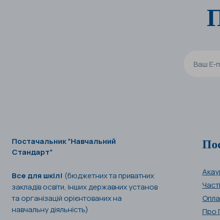
П
По
Постачальник “Навчальний
Стандарт”
Акау
Все для шкіл!
(бюджетних та приватних
Част
закладів освіти, інших державних установ
та організацій орієнтованих на
Опла
навчальну діяльність)
Про 