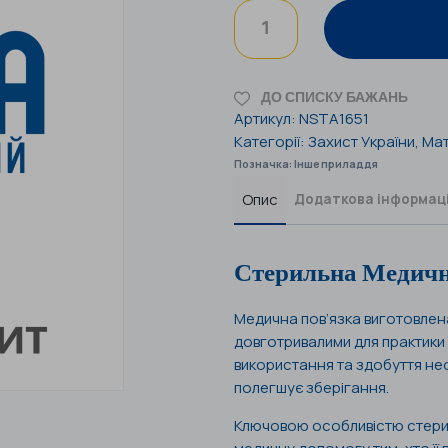
ДО СПИСКУ БАЖАНЬ
Артикул:
NSTA1651
Категорії:
Захист України
,
Мат
Позначка:
Інше приладдя
Опис
Додаткова інформац
Стерильна Медичн
Медична пов’язка виготовлена ​
довготривалими для практики 
використання та здобуття нео
полегшує зберігання.
Ключовою особливістю стериль