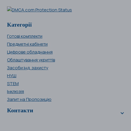
Категорії
Готові комплекти
Предметні кабінети
Цифрове обладнання
Облаштування укриттів
Засоби інд. захисту
НУШ
STEM
Інклюзія
Запит на Пропозицію
Контакти