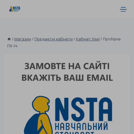
/
Магазин
/
Предметні кабінети
/
Кабінет Хімії
/
Пробірка
ПХ-14