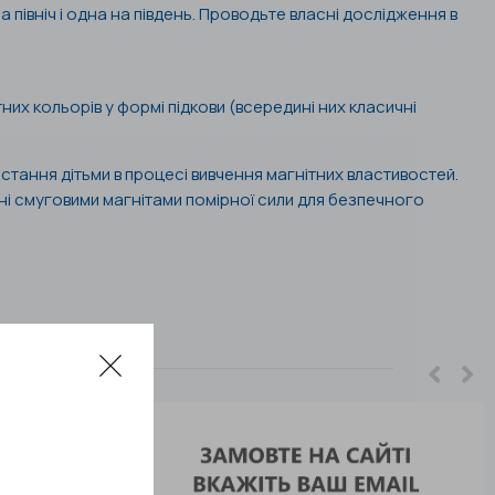
а північ і одна на південь. Проводьте власні дослідження в
тних кольорів у формі підкови (всередині них класичні
стання дітьми в процесі вивчення магнітних властивостей.
ні смуговими магнітами помірної сили для безпечного