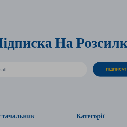
ідписка На Розсил
стачальник
Категорії