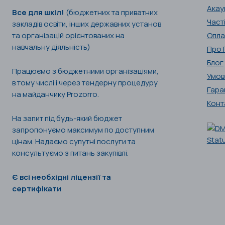
Акау
Все для шкіл!
(бюджетних та приватних
Част
закладів освіти, інших державних установ
та організацій орієнтованих на
Опла
навчальну діяльність)
Про 
Блог
Працюємо з бюджетними організаціями,
Умов
в тому числі і через тендерну процедуру
Гара
на майданчику Prozorro.
Конт
На запит під будь-який бюджет
запропонуємо максимум по доступним
цінам. Надаємо супутні послуги та
консультуємо з питань закупівлі.
Є всі необхідні ліцензії та
сертифікати