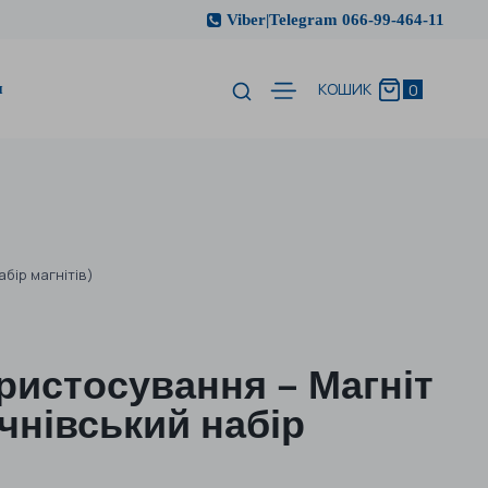
Viber|Telegram 066-99-464-11
и
0
КОШИК
бір магнітів)
ристосування – Магніт
чнівський набір