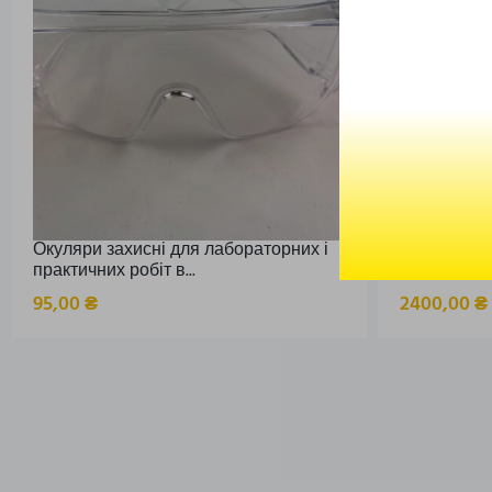
Окуляри захисні для лабораторних і
Комбінован
практичних робіт в...
штатив Ш
95,00
₴
2400,00
₴