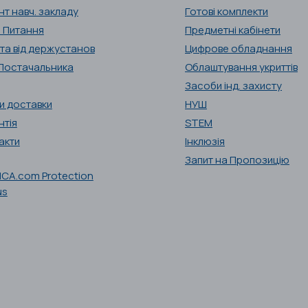
нт навч. закладу
Готові комплекти
і Питання
Предметні кабінети
та від держустанов
Цифрове обладнання
Постачальника
Облаштування укриттів
Засоби інд. захисту
и доставки
НУШ
нтія
STEM
акти
Інклюзія
Запит на Пропозицію