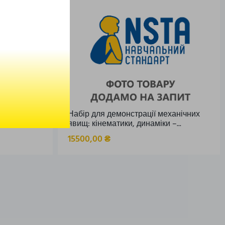
лей IQTouch
Набір для демонстрації механічних
явищ: кінематики, динаміки –...
15500,00
₴