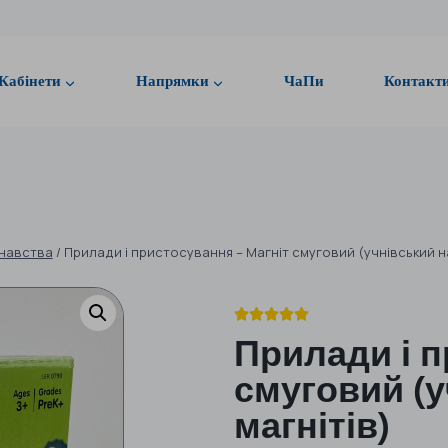
Кабінети
Напрямки
ЧаПи
Контакт
знавства
/
Прилади і пристосування – Магніт смуговий (учнівський на





Прилади і п
смуговий (у
магнітів)