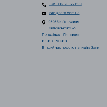
+38-096-70-33-899
info@nsta.com.ua
03035 Київ, вулиця
Липківського 45
Понеділок – П’ятниця:
08:00 – 20:00
В інший час просто напишіть
Запит