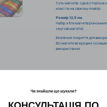
Суть магнітів: одна сторона н
класі та на свіжому повітрі.
Розмір 12,5 см.
Набір з 6ти магнітів різномані
смугові магніти).
Безпечне покриття для викори
Всі магніти всередині оснаще
використання.
Чи знайшли що шукали?
КОНСУЛЬТАЦІЯ ПО