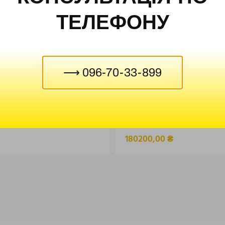
ТЕЛЕФОНУ
⟶ 096-70-33-899
ий лабораторний хімічний
Інтерактивна панель-дисп
ХЛ
J SERIES 75″
180200,00
₴