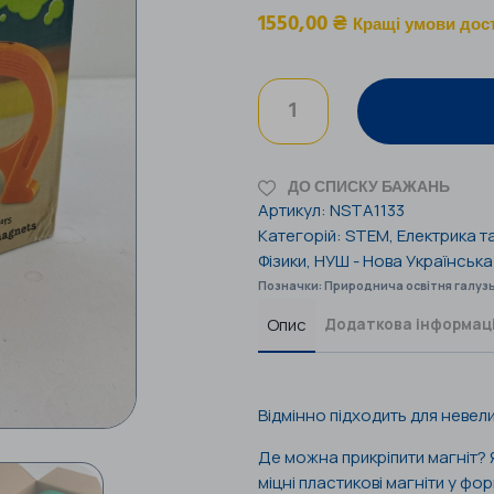
1550,00
₴
Кращі умови дос
ДО СПИСКУ БАЖАНЬ
Артикул:
NSTA1133
Категорій:
STEM
,
Електрика т
Фізики
,
НУШ - Нова Українськ
Позначки:
Природнича освітня галуз
Опис
Додаткова інформац
Відмінно підходить для невел
Де можна прикріпити магніт? Я
міцні пластикові магніти у фор