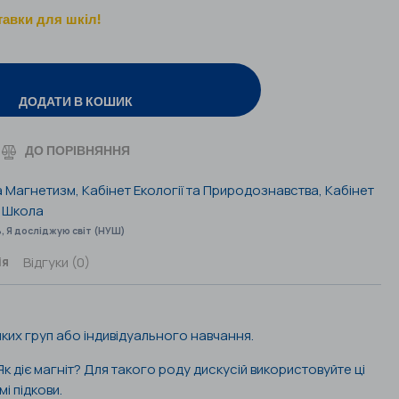
тавки для шкіл!
ДОДАТИ В КОШИК
ДО ПОРІВНЯННЯ
а Магнетизм
,
Кабінет Екології та Природознавства
,
Кабінет
а Школа
ь
,
Я досліджую світ (НУШ)
Відгуки (0)
ія
иких груп або індивідуального навчання.
к діє магніт? Для такого роду дискусій використовуйте ці
мі підкови.