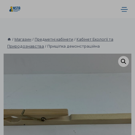
/
Магазин
/
Предметні кабінети
/
Кабінет Екології та
Природознавства
/
Прищіпка демонстраційна