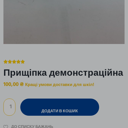





Прищіпка демонстраційна
100,00
₴
Кращі умови доставки для шкіл!
ДОДАТИ В КОШИК
ДО СПИСКУ БАЖАНЬ