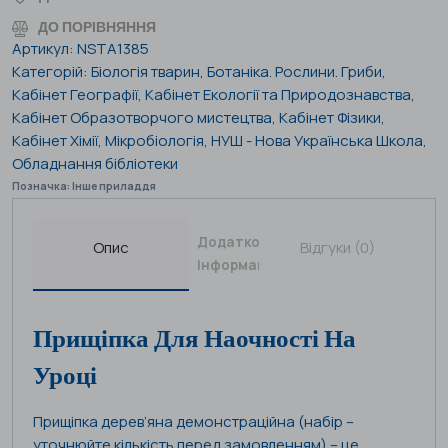
ДО ПОРІВНЯННЯ
Артикул:
NSTA1385
Категорій:
Біологія тварин
,
Ботаніка. Рослини. Гриби
,
Кабінет Географії
,
Кабінет Екології та Природознавства
,
Кабінет Образотворчого мистецтва
,
Кабінет Фізики
,
Кабінет Хімії
,
Мікробіологія
,
НУШ - Нова Українська Школа
,
Обладнання бібліотеки
Позначка:
Інше приладдя
Додаткова
Опис
Відгуки (0)
інформація
Прищіпка Для Наочності На
Уроці
Прищіпка дерев’яна демонстраційна (набір –
уточнюйте кількість перед замовленням) – це