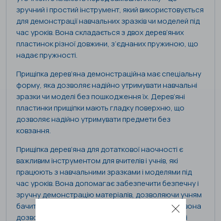
зручний і простий інструмент, який використовується
для демонстрації навчальних зразків чи моделей під
час уроків. Вона складається з двох дерев’яних
пластинок різної довжини, з’єднаних пружиною, що
надає пружності.
Прищіпка дерев’яна демонстраційна має спеціальну
форму, яка дозволяє надійно утримувати навчальні
зразки чи моделі без пошкодження їх. Дерев’яні
пластинки прищіпки мають гладку поверхню, що
дозволяє надійно утримувати предмети без
ковзання.
Прищіпка дерев’яна для дотаткової наочності є
важливим інструментом для вчителів і учнів, які
працюють з навчальними зразками і моделями під
час уроків. Вона допомагає забезпечити безпечну і
зручну демонстрацію матеріалів, дозволяючи учням
бачити і роздивлятися деталі зразків. Крім того, вона
дозволяє зручно переміщати та показувати різні