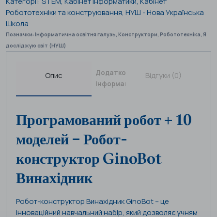
Категорії:
STEM
,
Кабінет Інформатики
,
Кабінет
Робототехніки та конструювання
,
НУШ - Нова Українська
Школа
Позначки:
Інформатична освітня галузь
,
Конструктори
,
Робототехніка
,
Я
досліджую світ (НУШ)
Додаткова
Опис
Відгуки (0)
інформація
Програмований робот + 10
моделей – Робот-
конструктор GinoBot
Винахідник
Робот-конструктор Винахідник GinoBot – це
інноваційний навчальний набір, який дозволяє учням