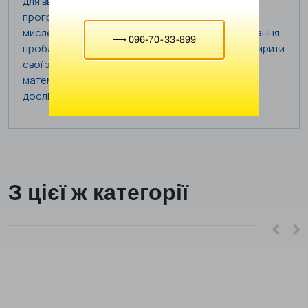
для введення учнів до світу робототехніки та
програмування. Він сприяє розвитку творчого
мислення, просторової уяви та навичок розв’язання
⟶ 096-70-33-899
проблем. Крім того, набір дозволяє учням розширити
свої знання з науки, технології, інженерії та
математики через практичну роботу та власні
дослідження.
З цієї ж категорії