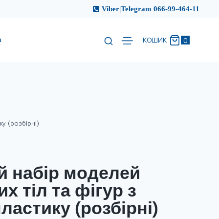
Viber|Telegram 066-99-464-11
и
0
КОШИК
у (розбірні)
й набір моделей
х тіл та фігур з
ластику (розбірні)