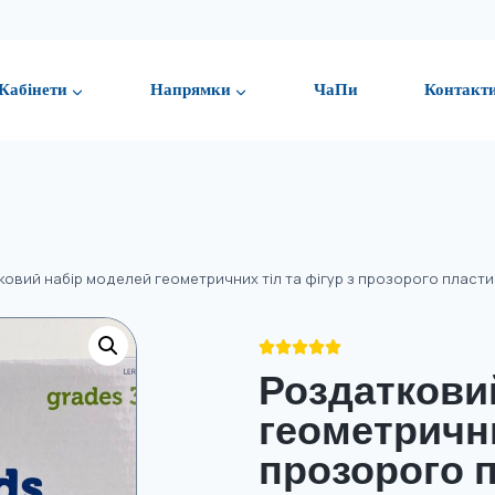
Кабінети
Напрямки
ЧаПи
Контакт
овий набір моделей геометричних тіл та фігур з прозорого пластик





Роздаткови
геометрични
прозорого п