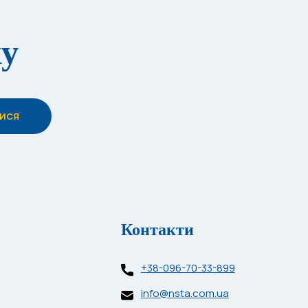
ку
Контакти
+38-096-70-33-899
info@nsta.com.ua