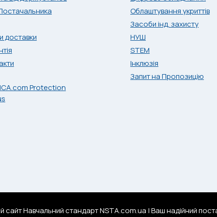
Постачальника
Облаштування укриттів
Засоби інд. захисту
и доставки
НУШ
нтія
STEM
акти
Інклюзія
Запит на Пропозицію
ий сайт Навчальний стандарт NSTA.com.ua | Ваш надійний поста