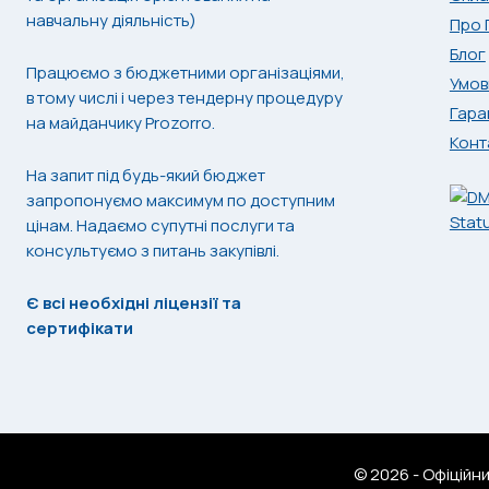
навчальну діяльність)
Про 
Блог
Працюємо з бюджетними організаціями,
Умов
в тому числі і через тендерну процедуру
Гара
на майданчику Prozorro.
Конт
На запит під будь-який бюджет
запропонуємо максимум по доступним
цінам. Надаємо супутні послуги та
консультуємо з питань закупівлі.
Є всі необхідні ліцензії та
сертифікати
© 2026 - Офіційн