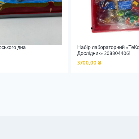
ського дна
Набір лабораторний «ТеК
Дослідник» 2088044061
3700,00
₴