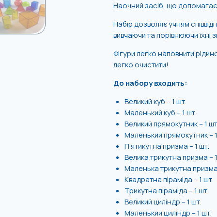
Наочний засіб, що допомага
Набір дозволяє учням співвідн
вивчаючи та порівнюючи їхні з
Фігури легко наповнити ріди
легко очистити!
До набору входить:
Великий куб – 1 шт.
Маленький куб – 1 шт.
Великий прямокутник – 1 шт
Маленький прямокутник – 1
П’ятикутна призма – 1 шт.
Велика трикутна призма – 1
Маленька трикутна призма 
Квадратна піраміда – 1 шт.
Трикутна піраміда – 1 шт.
Великий циліндр – 1 шт.
Маленький циліндр – 1 шт.