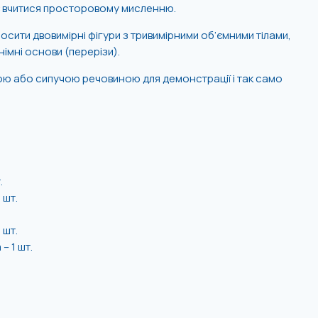
є вчитися просторовому мисленню.
осити двовимірні фігури з тривимірними об’ємними тілами,
німні основи (перерізи).
ною або сипучою речовиною для демонстрації і так само
.
 шт.
 шт.
– 1 шт.