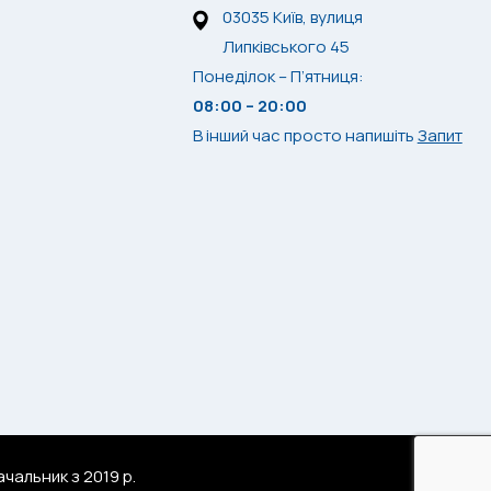
03035 Київ, вулиця
Липківського 45
Понеділок – П’ятниця:
08:00 – 20:00
В інший час просто напишіть
Запит
чальник з 2019 р.