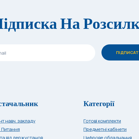
ідписка На Розсил
стачальник
Категорії
нт навч. закладу
Готові комплекти
і Питання
Предметні кабінети
та від держустанов
Цифрове обладнання