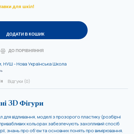
тавки для шкіл!
ДОДАТИ В КОШИК
ДО ПОРІВНЯННЯ
и
,
НУШ - Нова Українська Школа
зь
Відгуки (0)
ія
ні 3D Фігури
іл для відливання, моделі з прозорого пластику (розбірні
 у привабливих кольорах забезпечують захопливий спосіб
ії, знань про об’єм та основних понять про вимірювання.