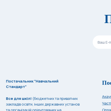
П
По
Постачальник “Навчальний
Стандарт”
Акау
Все для шкіл!
(бюджетних та приватних
Част
закладів освіти, інших державних установ
та організацій орієнтованих на
Опла