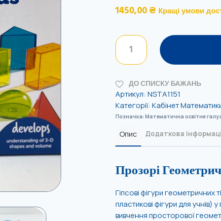
1450,00
₴
Кращі умови дос
ДО СПИСКУ БАЖАНЬ
Артикул:
NSTA1151
Категорії:
Кабінет Математик
Позначка:
Математична освітня галу
Опис
Додаткова інформац
Прозорі Геометрич
Гіпсові фігури геометричних т
пластикові фігури для учнів)
вивчення просторової геометр